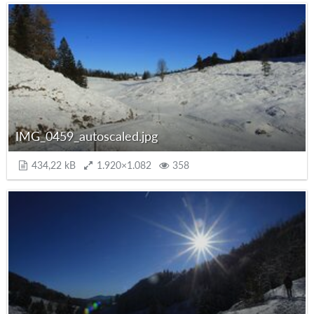
IMG_0459_autoscaled.jpg
434,22 kB
1.920×1.082
358