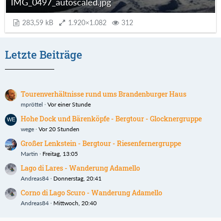
IMG_0497_autoscaled.jpg
283,59 kB
1.920×1.082
312
Letzte Beiträge
Tourenverhältnisse rund ums Brandenburger Haus
mpröttel
Vor einer Stunde
Hohe Dock und Bärenköpfe - Bergtour - Glocknergruppe
wege
Vor 20 Stunden
Großer Lenkstein - Bergtour - Riesenfernergruppe
Martin
Freitag, 13:05
Lago di Lares - Wanderung Adamello
Andreas84
Donnerstag, 20:41
Corno di Lago Scuro - Wanderung Adamello
Andreas84
Mittwoch, 20:40