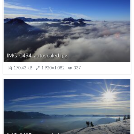
IMG_0494_autoscaled.jpg
170,43 kB
1.920×1.082
337