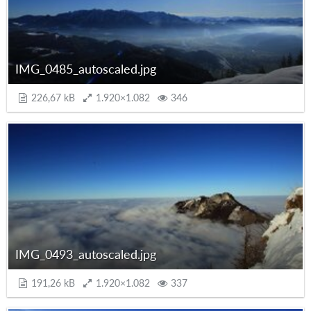
IMG_0485_autoscaled.jpg
226,67 kB
1.920×1.082
346
IMG_0493_autoscaled.jpg
191,26 kB
1.920×1.082
337