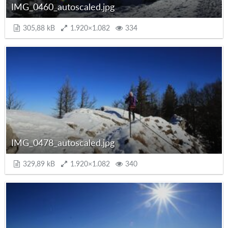
IMG_0460_autoscaled.jpg
305,88 kB
1.920×1.082
334
IMG_0478_autoscaled.jpg
329,89 kB
1.920×1.082
340