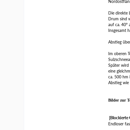
Nordostflan
Die direkte 
Drum sind w
auf ca. 40° 
Insgesamt h
Abstieg über 
Im oberen Te
Sulzschneea
Später wird 
eine gleich
ca. 500 hm 
Abstieg wie 
Bilder zur T
[Blockierte 
Endloser fas