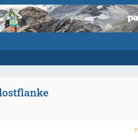
ostflanke
#