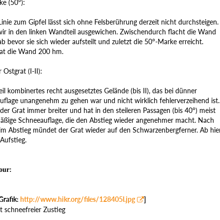
ke (50°):
Linie zum Gipfel lässt sich ohne Felsberührung derzeit nicht durchsteigen.
ir in den linken Wandteil ausgewichen. Zwischendurch flacht die Wand
ab bevor sie sich wieder aufsteilt und zuletzt die 50°-Marke erreicht.
at die Wand 200 hm.
Ostgrat (I-II):
il kombinertes recht ausgesetztes Gelände (bis II), das bei dünner
uflage unangenehm zu gehen war und nicht wirklich fehlerverzeihend ist.
der Grat immer breiter und hat in den steileren Passagen (bis 40°) meist
mäßige Schneeauflage, die den Abstieg wieder angenehmer macht. Nach
im Abstieg mündet der Grat wieder auf den Schwarzenbergferner. Ab hie
Aufstieg.
our:
Grafik:
http://www.hikr.org/files/128405l.jpg
]
t schneefreier Zustieg