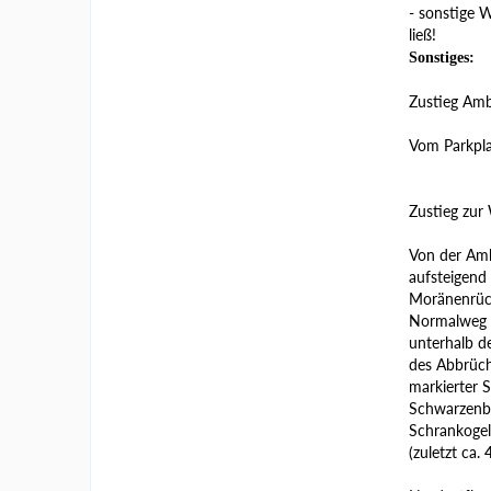
- sonstige W
ließ!
Sonstiges:
Zustieg Amb
Vom Parkpla
Zustieg zur
Von der Amb
aufsteigend
Moränenrück
Normalweg a
unterhalb de
des Abbrüch
markierter S
Schwarzenbe
Schrankogel
(zuletzt ca