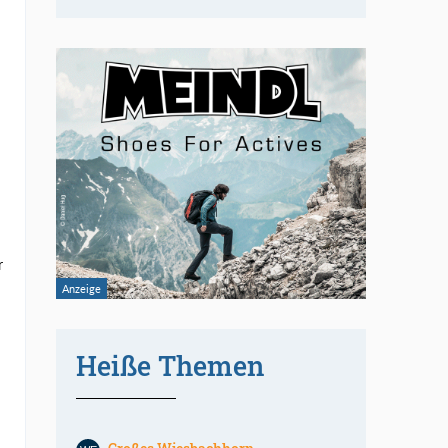
r
Heiße Themen