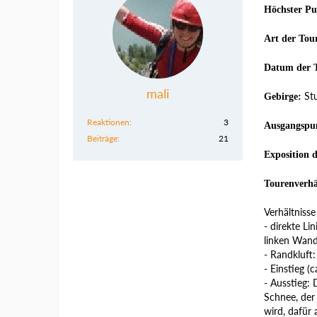
Höchster Pu
Art der Tou
Datum der 
mali
Stu
Gebirge:
Reaktionen
3
Ausgangspu
Beiträge
21
Exposition 
Tourenverhä
Verhältniss
- direkte Li
linken Wand
- Randkluft
- Einstieg (
- Ausstieg: 
Schnee, der
wird, dafür