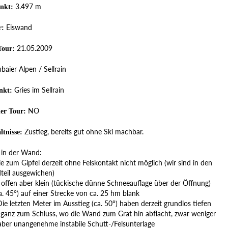
3.497 m
nkt:
Eiswand
r:
21.05.2009
Tour:
baier Alpen / Sellrain
Gries im Sellrain
nkt:
NO
der Tour:
Zustieg, bereits gut ohne Ski machbar.
ltnisse:
e in der Wand:
nie zum Gipfel derzeit ohne Felskontakt nicht möglich (wir sind in den
teil ausgewichen)
: offen aber klein (tückische dünne Schneeauflage über der Öffnung)
ca. 45°) auf einer Strecke von ca. 25 hm blank
Die letzten Meter im Ausstieg (ca. 50°) haben derzeit grundlos tiefen
 ganz zum Schluss, wo die Wand zum Grat hin abflacht, zwar weniger
 aber unangenehme instabile Schutt-/Felsunterlage