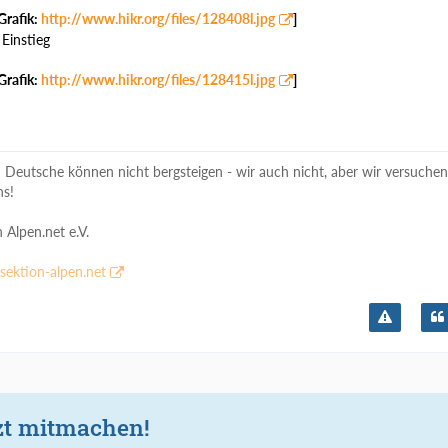
Grafik:
http://www.hikr.org/files/128408l.jpg
]
Einstieg
Grafik:
http://www.hikr.org/files/128415l.jpg
]
n Deutsche können nicht bergsteigen - wir auch nicht, aber wir versuchen
ns!
 Alpen.net e.V.
sektion-alpen.net
zt mitmachen!