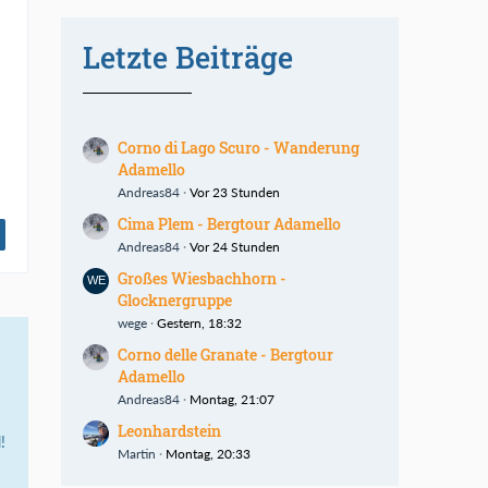
Letzte Beiträge
Corno di Lago Scuro - Wanderung
Adamello
Andreas84
Vor 23 Stunden
Cima Plem - Bergtour Adamello
Andreas84
Vor 24 Stunden
Großes Wiesbachhorn -
Glocknergruppe
wege
Gestern, 18:32
Corno delle Granate - Bergtour
Adamello
Andreas84
Montag, 21:07
Leonhardstein
!
Martin
Montag, 20:33