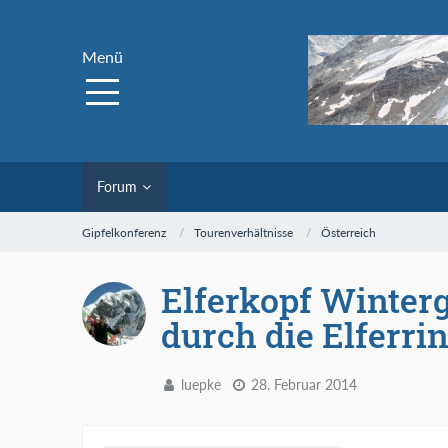
Menü
Forum
Gipfelkonferenz
Tourenverhältnisse
Österreich
Elferkopf Winter
durch die Elferri
luepke
28. Februar 2014