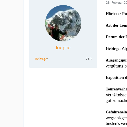
28. Februar 2
Höchster Pu
Art der Tou
Datum der 
luepke
All
Gebirge:
Beiträge
213
Ausgangspu
vergütung b
Exposition 
Tourenverhä
Verhältniss
gut zumach
Gefahrenein
wegschlagen,
besten's we