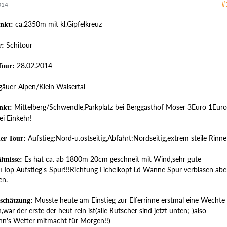
#
014
ca.2350m mit kl.Gipfelkreuz
nkt:
Schitour
r:
28.02.2014
Tour:
gäuer-Alpen/Klein Walsertal
Mittelberg/Schwendle,Parkplatz bei Berggasthof Moser 3Euro 1Euro
nkt:
ei Einkehr!
Aufstieg:Nord-u.ostseitig,Abfahrt:Nordseitig,extrem steile Rinne
der Tour:
Es hat ca. ab 1800m 20cm geschneit mit Wind,sehr gute
ltnisse:
e+Top Aufstieg's-Spur!!!Richtung Lichelkopf i.d Wanne Spur verblasen abe
en.
Musste heute am Einstieg zur Elferrinne erstmal eine Wechte
schätzung:
war der erste der heut rein ist(alle Rutscher sind jetzt unten;-)also
nn's Wetter mitmacht für Morgen!!)