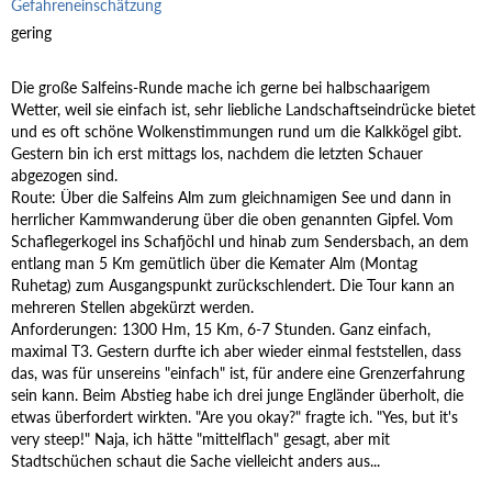
Gefahreneinschätzung
gering
Die große Salfeins-Runde mache ich gerne bei halbschaarigem
Wetter, weil sie einfach ist, sehr liebliche Landschaftseindrücke bietet
und es oft schöne Wolkenstimmungen rund um die Kalkkögel gibt.
Gestern bin ich erst mittags los, nachdem die letzten Schauer
abgezogen sind.
Route: Über die Salfeins Alm zum gleichnamigen See und dann in
herrlicher Kammwanderung über die oben genannten Gipfel. Vom
Schaflegerkogel ins Schafjöchl und hinab zum Sendersbach, an dem
entlang man 5 Km gemütlich über die Kemater Alm (Montag
Ruhetag) zum Ausgangspunkt zurückschlendert. Die Tour kann an
mehreren Stellen abgekürzt werden.
Anforderungen: 1300 Hm, 15 Km, 6-7 Stunden. Ganz einfach,
maximal T3. Gestern durfte ich aber wieder einmal feststellen, dass
das, was für unsereins "einfach" ist, für andere eine Grenzerfahrung
sein kann. Beim Abstieg habe ich drei junge Engländer überholt, die
etwas überfordert wirkten. "Are you okay?" fragte ich. "Yes, but it's
very steep!" Naja, ich hätte "mittelflach" gesagt, aber mit
Stadtschüchen schaut die Sache vielleicht anders aus...