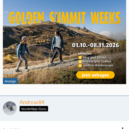
Andreas84
tourentipp-Guru