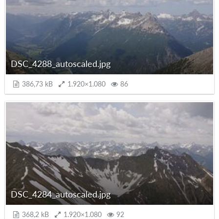
DSC_4288_autoscaled.jpg
386,73 kB
1.920×1.080
86
DSC_4284_autoscaled.jpg
368,2 kB
1.920×1.080
92