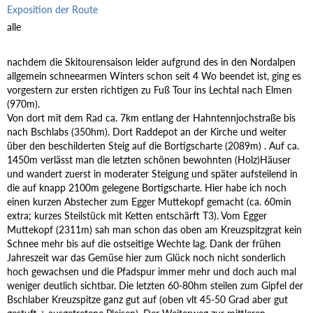
Exposition der Route
alle
nachdem die Skitourensaison leider aufgrund des in den Nordalpen
allgemein schneearmen Winters schon seit 4 Wo beendet ist, ging es
vorgestern zur ersten richtigen zu Fuß Tour ins Lechtal nach Elmen
(970m).
Von dort mit dem Rad ca. 7km entlang der Hahntennjochstraße bis
nach Bschlabs (350hm). Dort Raddepot an der Kirche und weiter
über den beschilderten Steig auf die Bortigscharte (2089m) . Auf ca.
1450m verlässt man die letzten schönen bewohnten (Holz)Häuser
und wandert zuerst in moderater Steigung und später aufsteilend in
die auf knapp 2100m gelegene Bortigscharte. Hier habe ich noch
einen kurzen Abstecher zum Egger Muttekopf gemacht (ca. 60min
extra; kurzes Steilstück mit Ketten entschärft T3). Vom Egger
Muttekopf (2311m) sah man schon das oben am Kreuzspitzgrat kein
Schnee mehr bis auf die ostseitige Wechte lag. Dank der frühen
Jahreszeit war das Gemüse hier zum Glück noch nicht sonderlich
hoch gewachsen und die Pfadspur immer mehr und doch auch mal
weniger deutlich sichtbar. Die letzten 60-80hm steilen zum Gipfel der
Bschlaber Kreuzspitze ganz gut auf (oben vlt 45-50 Grad aber gut