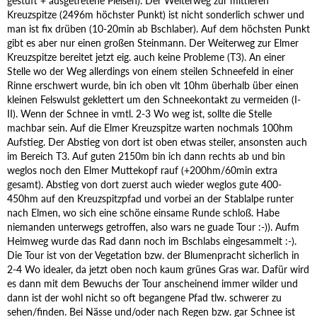
gestuft + ausgetretene Pleisen). Der Weiterweg zur mittleren
Kreuzspitze (2496m höchster Punkt) ist nicht sonderlich schwer und
man ist fix drüben (10-20min ab Bschlaber). Auf dem höchsten Punkt
gibt es aber nur einen großen Steinmann. Der Weiterweg zur Elmer
Kreuzspitze bereitet jetzt eig. auch keine Probleme (T3). An einer
Stelle wo der Weg allerdings von einem steilen Schneefeld in einer
Rinne erschwert wurde, bin ich oben vlt 10hm überhalb über einen
kleinen Felswulst geklettert um den Schneekontakt zu vermeiden (I-
II). Wenn der Schnee in vmtl. 2-3 Wo weg ist, sollte die Stelle
machbar sein. Auf die Elmer Kreuzspitze warten nochmals 100hm
Aufstieg. Der Abstieg von dort ist oben etwas steiler, ansonsten auch
im Bereich T3. Auf guten 2150m bin ich dann rechts ab und bin
weglos noch den Elmer Muttekopf rauf (+200hm/60min extra
gesamt). Abstieg von dort zuerst auch wieder weglos gute 400-
450hm auf den Kreuzspitzpfad und vorbei an der Stablalpe runter
nach Elmen, wo sich eine schöne einsame Runde schloß. Habe
niemanden unterwegs getroffen, also wars ne guade Tour :-)). Aufm
Heimweg wurde das Rad dann noch im Bschlabs eingesammelt :-).
Die Tour ist von der Vegetation bzw. der Blumenpracht sicherlich in
2-4 Wo idealer, da jetzt oben noch kaum grünes Gras war. Dafür wird
es dann mit dem Bewuchs der Tour anscheinend immer wilder und
dann ist der wohl nicht so oft begangene Pfad tlw. schwerer zu
sehen/finden. Bei Nässe und/oder nach Regen bzw. gar Schnee ist