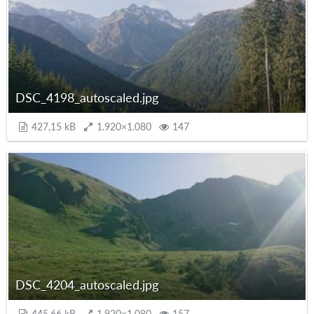
DSC_4198_autoscaled.jpg
427,15 kB
1.920×1.080
147
DSC_4204_autoscaled.jpg
445,66 kB
1.920×1.080
157