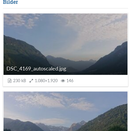
Bilder
DSC_4169_autoscaled.jpg
230 kB
1.080×1.920
146