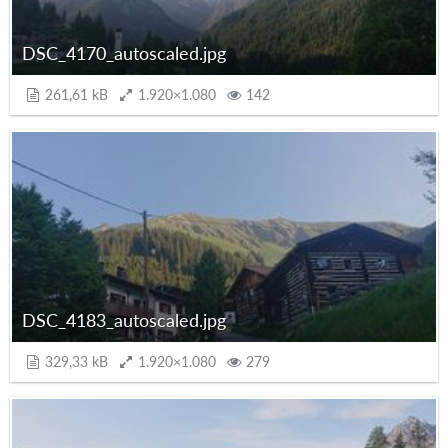
DSC_4170_autoscaled.jpg
261,61 kB
1.920×1.080
142
DSC_4183_autoscaled.jpg
329,33 kB
1.920×1.080
279