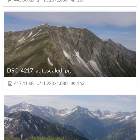
DSC_4217_autoscaled.jpg
417,41 kB
1.920×1.080
163