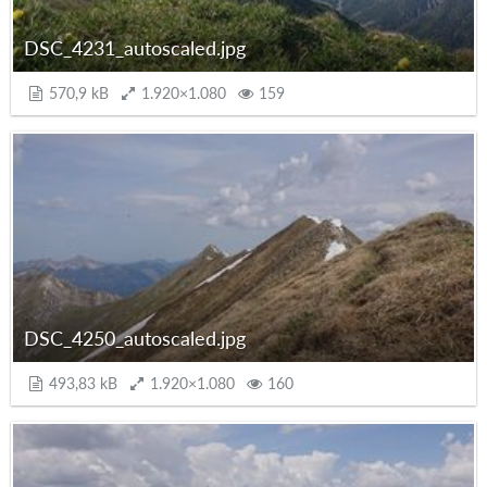
DSC_4231_autoscaled.jpg
570,9 kB
1.920×1.080
159
DSC_4250_autoscaled.jpg
493,83 kB
1.920×1.080
160