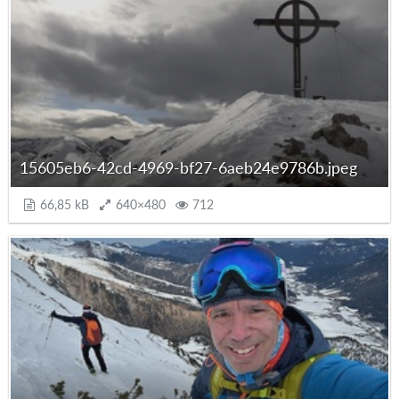
15605eb6-42cd-4969-bf27-6aeb24e9786b.jpeg
66,85 kB
640×480
712