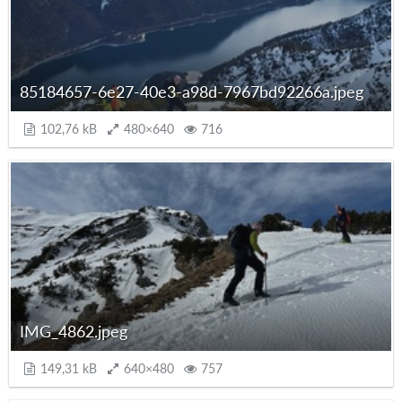
85184657-6e27-40e3-a98d-7967bd92266a.jpeg
102,76 kB
480×640
716
IMG_4862.jpeg
149,31 kB
640×480
757