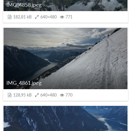
IMG_4858.jpeg
182,81 kB
640×480
771
IMG_4861.jpeg
128,95 kB
640×480
770