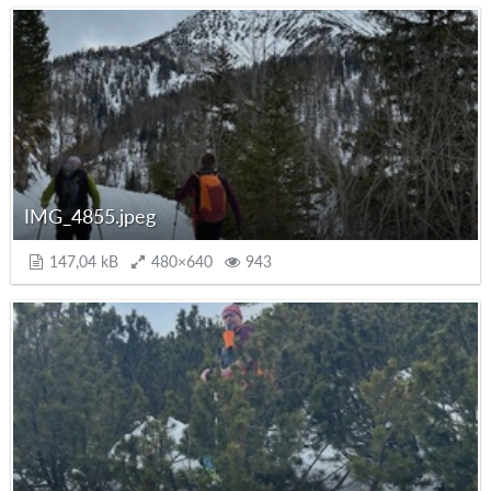
IMG_4855.jpeg
147,04 kB
480×640
943