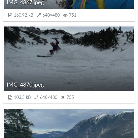
IMG_4867.jpeg
160,92 kB
640×480
751
IMG_4870.jpeg
103,5 kB
640×480
755