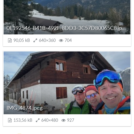
0E192546-B41B-492F-8DD3-3C57D80065C8.jpeg
90,05 kB
640×360
704
IMG_4874.jpeg
153,56 kB
640×480
927