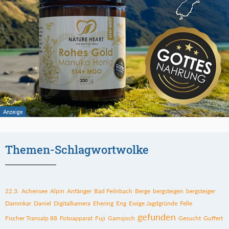
Themen-Schlagwortwolke
22.3.
Achensee
Alpin
Anfänger
Bad Feilnbach
Berge
bergsteigen
bergsteiger
Dammkar
Daniel
Digitalkamera
Ehering
Eng
Ewige Jagdgründe
Felle
gefunden
Fischer Transalp 88
Fotoapparat
Fuji
Gamsjoch
Gesucht
Guffert