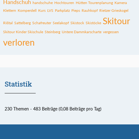
Handschuh
handschuhe
Hochtouren
Hütten Tourenplanung
Kamera
Klettern
Komperdell
Kurs
LVS
Parkplatz
Pieps
Rauhkopf
Rietzer Grieskogel
Skitour
Rißtal
Sattelberg
Schafreuter
Seelakopf
Skistock
Skistöcke
Skitour Kinder Skischule
Steinberg
Untere Dammkarscharte
vergessen
verloren
Statistik
230 Themen
483 Beiträge (0,08 Beiträge pro Tag)