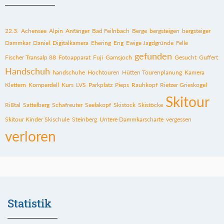
22.3.
Achensee
Alpin
Anfänger
Bad Feilnbach
Berge
bergsteigen
bergsteiger
Dammkar
Daniel
Digitalkamera
Ehering
Eng
Ewige Jagdgründe
Felle
gefunden
Fischer Transalp 88
Fotoapparat
Fuji
Gamsjoch
Gesucht
Guffert
Handschuh
handschuhe
Hochtouren
Hütten Tourenplanung
Kamera
Klettern
Komperdell
Kurs
LVS
Parkplatz
Pieps
Rauhkopf
Rietzer Grieskogel
Skitour
Rißtal
Sattelberg
Schafreuter
Seelakopf
Skistock
Skistöcke
Skitour Kinder Skischule
Steinberg
Untere Dammkarscharte
vergessen
verloren
Statistik