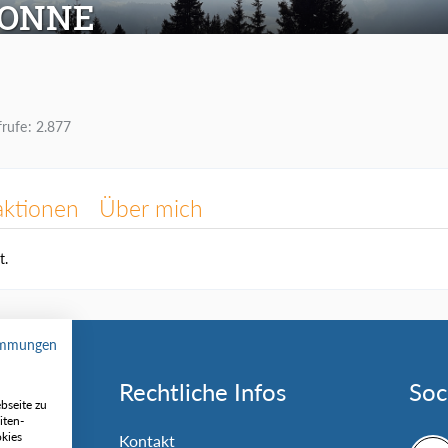
SONNE
frufe
2.877
aktionen
Über mich
t.
immungen
Rechtliche Infos
Soc
bseite zu
iten-
okies
nlage
Kontakt