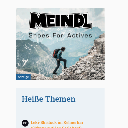
Heiße Themen
Leki-Skistock im Kelmerkar