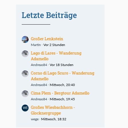
Letzte Beiträge
Großer Lenkstein
Martin
Vor 2 Stunden
Lago di Lares - Wanderung
Adamello
Andreas84
Vor 18 Stunden
Corno di Lago Scuro - Wanderung
Adamello
Andreas84
Mittwoch, 20:40
Cima Plem - Bergtour Adamello
Andreas84
Mittwoch, 19:45
Großes Wiesbachhorn -
Glocknergruppe
wege
Mittwoch, 18:32