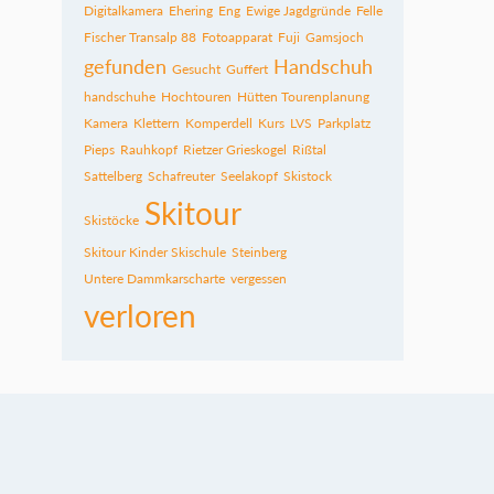
Digitalkamera
Ehering
Eng
Ewige Jagdgründe
Felle
Fischer Transalp 88
Fotoapparat
Fuji
Gamsjoch
gefunden
Handschuh
Gesucht
Guffert
handschuhe
Hochtouren
Hütten Tourenplanung
Kamera
Klettern
Komperdell
Kurs
LVS
Parkplatz
Pieps
Rauhkopf
Rietzer Grieskogel
Rißtal
Sattelberg
Schafreuter
Seelakopf
Skistock
Skitour
Skistöcke
Skitour Kinder Skischule
Steinberg
Untere Dammkarscharte
vergessen
verloren