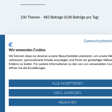
230 Themen
483 Beiträge (0,08 Beiträge pro Tag)
Datenschutzbest
Wir verwenden Cookies
Tourentipp
Service
Wir können diese zur Analyse unserer Besucherdaten platzieren, um unsere We
verbessern, personalisierte Inhalte anzuzeigen und Ihnen ein großartiges Webse
Erlebnis zu bieten. Für weitere Informationen zu den von uns verwendeten Co
Über uns
Wetter & Lawine
öffnen Sie die Einstellungen.
Touren
Bergjournal
Hütten
Gipfelkonferenz
MyTourentipp
ALLE AKZEPTIEREN
NEIN, ANPASSEN
ABLEHNEN
© Tourentipp.com 2025