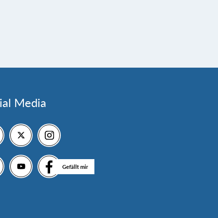
ial Media
Gefällt mir