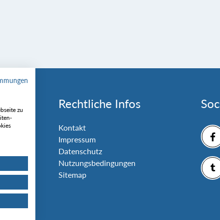
immungen
Rechtliche Infos
Soc
bseite zu
iten-
okies
nlage
Kontakt
Impressum
Datenschutz
Nutzungsbedingungen
Sitemap