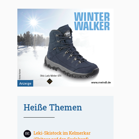
Heiße Themen
Leki-Skistock im Kelmerkar