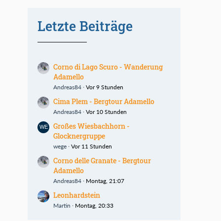
Letzte Beiträge
Corno di Lago Scuro - Wanderung
Adamello
Andreas84
Vor 9 Stunden
Cima Plem - Bergtour Adamello
Andreas84
Vor 10 Stunden
Großes Wiesbachhorn -
Glocknergruppe
wege
Vor 11 Stunden
Corno delle Granate - Bergtour
Adamello
Andreas84
Montag, 21:07
Leonhardstein
Martin
Montag, 20:33