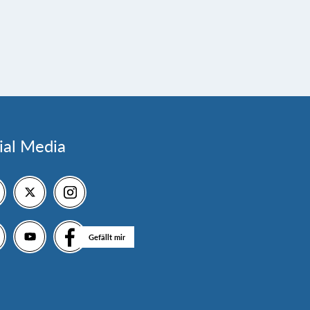
ial Media
Gefällt mir