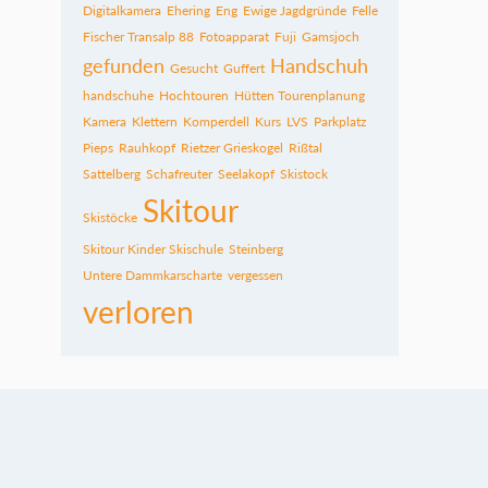
Digitalkamera
Ehering
Eng
Ewige Jagdgründe
Felle
Fischer Transalp 88
Fotoapparat
Fuji
Gamsjoch
gefunden
Handschuh
Gesucht
Guffert
handschuhe
Hochtouren
Hütten Tourenplanung
Kamera
Klettern
Komperdell
Kurs
LVS
Parkplatz
Pieps
Rauhkopf
Rietzer Grieskogel
Rißtal
Sattelberg
Schafreuter
Seelakopf
Skistock
Skitour
Skistöcke
Skitour Kinder Skischule
Steinberg
Untere Dammkarscharte
vergessen
verloren