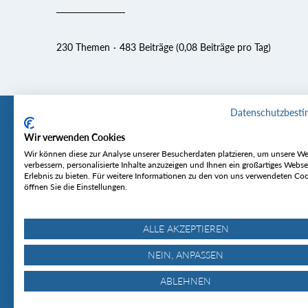
230 Themen
483 Beiträge (0,08 Beiträge pro Tag)
Datenschutzbest
Wir verwenden Cookies
Tourentipp
Service
Wir können diese zur Analyse unserer Besucherdaten platzieren, um unsere We
verbessern, personalisierte Inhalte anzuzeigen und Ihnen ein großartiges Webse
Erlebnis zu bieten. Für weitere Informationen zu den von uns verwendeten Co
Über uns
Wetter & Lawine
öffnen Sie die Einstellungen.
Touren
Bergjournal
Hütten
Gipfelkonferenz
MyTourentipp
ALLE AKZEPTIEREN
NEIN, ANPASSEN
ABLEHNEN
© Tourentipp.com 2025