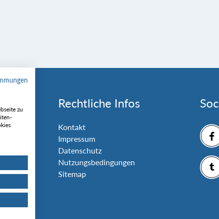
immungen
Rechtliche Infos
Soc
bseite zu
iten-
okies
nlage
Kontakt
Impressum
Datenschutz
Nutzungsbedingungen
Sitemap