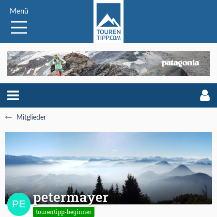
Menü
Mitglieder
petermayer
tourentipp-beginner