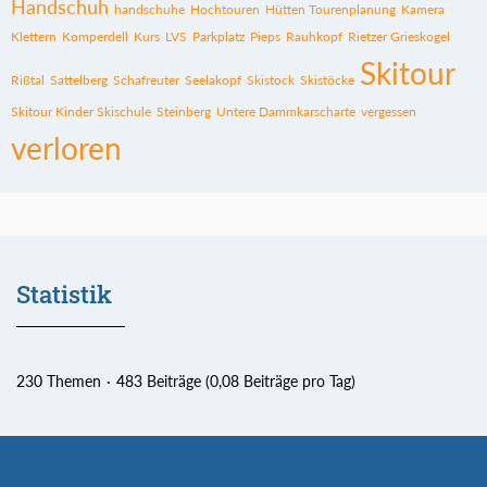
Handschuh
handschuhe
Hochtouren
Hütten Tourenplanung
Kamera
Klettern
Komperdell
Kurs
LVS
Parkplatz
Pieps
Rauhkopf
Rietzer Grieskogel
Skitour
Rißtal
Sattelberg
Schafreuter
Seelakopf
Skistock
Skistöcke
Skitour Kinder Skischule
Steinberg
Untere Dammkarscharte
vergessen
verloren
Statistik
230 Themen
483 Beiträge (0,08 Beiträge pro Tag)