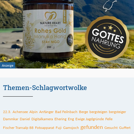
Themen-Schlagwortwolke
22.3.
Achensee
Alpin
Anfänger
Bad Feilnbach
Berge
bergsteigen
bergsteiger
Dammkar
Daniel
Digitalkamera
Ehering
Eng
Ewige Jagdgründe
Felle
gefunden
Fischer Transalp 88
Fotoapparat
Fuji
Gamsjoch
Gesucht
Guffert