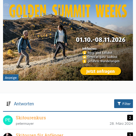
Antworten
Filter
Skitourenkurs
2
petermayer
28. März 2024
Skitouren für Anfänger
2