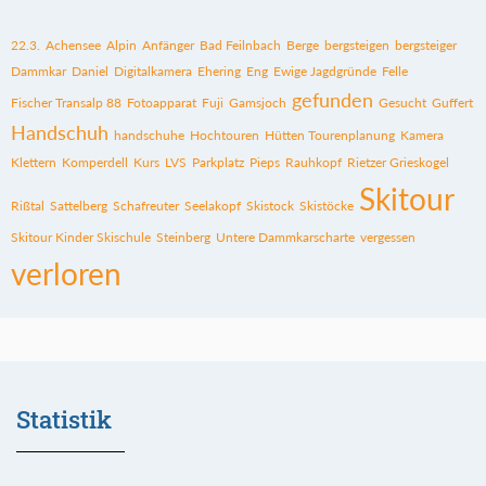
22.3.
Achensee
Alpin
Anfänger
Bad Feilnbach
Berge
bergsteigen
bergsteiger
Dammkar
Daniel
Digitalkamera
Ehering
Eng
Ewige Jagdgründe
Felle
gefunden
Fischer Transalp 88
Fotoapparat
Fuji
Gamsjoch
Gesucht
Guffert
Handschuh
handschuhe
Hochtouren
Hütten Tourenplanung
Kamera
Klettern
Komperdell
Kurs
LVS
Parkplatz
Pieps
Rauhkopf
Rietzer Grieskogel
Skitour
Rißtal
Sattelberg
Schafreuter
Seelakopf
Skistock
Skistöcke
Skitour Kinder Skischule
Steinberg
Untere Dammkarscharte
vergessen
verloren
Statistik