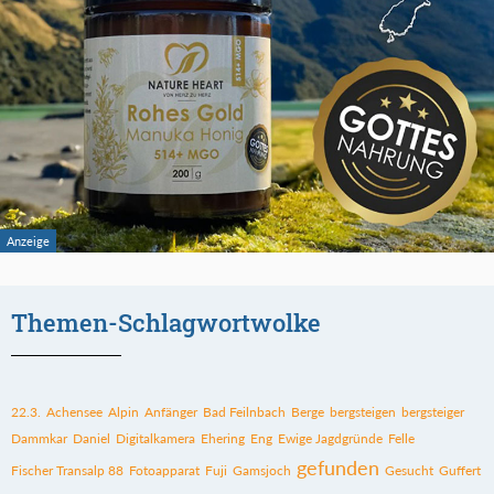
Themen-Schlagwortwolke
22.3.
Achensee
Alpin
Anfänger
Bad Feilnbach
Berge
bergsteigen
bergsteiger
Dammkar
Daniel
Digitalkamera
Ehering
Eng
Ewige Jagdgründe
Felle
gefunden
Fischer Transalp 88
Fotoapparat
Fuji
Gamsjoch
Gesucht
Guffert