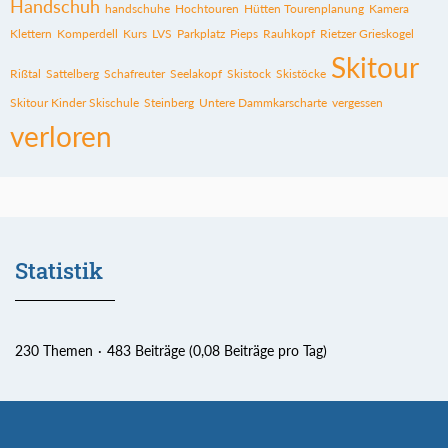
Handschuh
handschuhe
Hochtouren
Hütten Tourenplanung
Kamera
Klettern
Komperdell
Kurs
LVS
Parkplatz
Pieps
Rauhkopf
Rietzer Grieskogel
Skitour
Rißtal
Sattelberg
Schafreuter
Seelakopf
Skistock
Skistöcke
Skitour Kinder Skischule
Steinberg
Untere Dammkarscharte
vergessen
verloren
Statistik
230 Themen
483 Beiträge (0,08 Beiträge pro Tag)