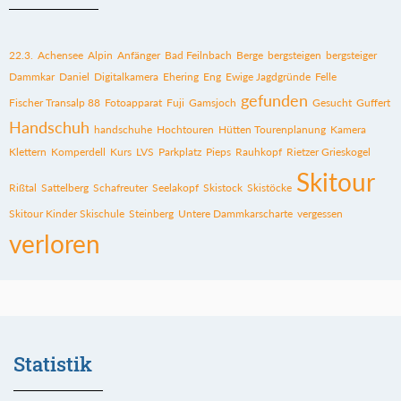
22.3.
Achensee
Alpin
Anfänger
Bad Feilnbach
Berge
bergsteigen
bergsteiger
Dammkar
Daniel
Digitalkamera
Ehering
Eng
Ewige Jagdgründe
Felle
gefunden
Fischer Transalp 88
Fotoapparat
Fuji
Gamsjoch
Gesucht
Guffert
Handschuh
handschuhe
Hochtouren
Hütten Tourenplanung
Kamera
Klettern
Komperdell
Kurs
LVS
Parkplatz
Pieps
Rauhkopf
Rietzer Grieskogel
Skitour
Rißtal
Sattelberg
Schafreuter
Seelakopf
Skistock
Skistöcke
Skitour Kinder Skischule
Steinberg
Untere Dammkarscharte
vergessen
verloren
Statistik