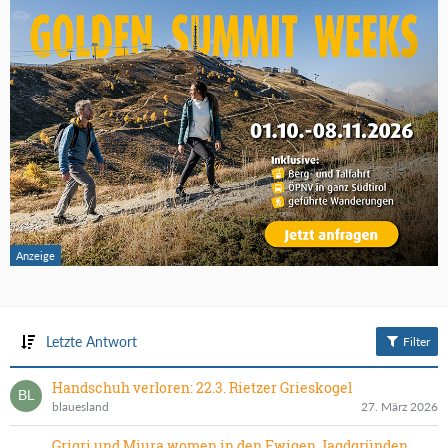
Letzte Antwort
Filter
Handschuh verloren: 22.3. Rietzer Grieskogel
blauesland
27. März 2026
Grigri und Miura women in den Ewigen Jagdgründen