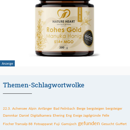
Themen-Schlagwortwolke
22.3.
Achensee
Alpin
Anfänger
Bad Feilnbach
Berge
bergsteigen
bergsteiger
Dammkar
Daniel
Digitalkamera
Ehering
Eng
Ewige Jagdgründe
Felle
gefunden
Fischer Transalp 88
Fotoapparat
Fuji
Gamsjoch
Gesucht
Guffert