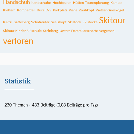
Handschuh
handschuhe
Hochtouren
Hütten Tourenplanung
Kamera
Klettern
Komperdell
Kurs
LVS
Parkplatz
Pieps
Rauhkopf
Rietzer Grieskogel
Skitour
Rißtal
Sattelberg
Schafreuter
Seelakopf
Skistock
Skistöcke
Skitour Kinder Skischule
Steinberg
Untere Dammkarscharte
vergessen
verloren
Statistik
230 Themen
483 Beiträge (0,08 Beiträge pro Tag)