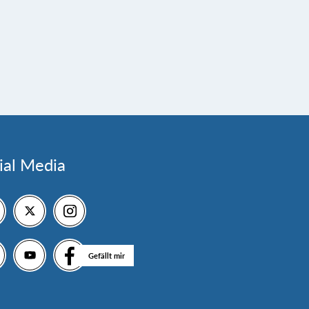
ial Media
Gefällt mir