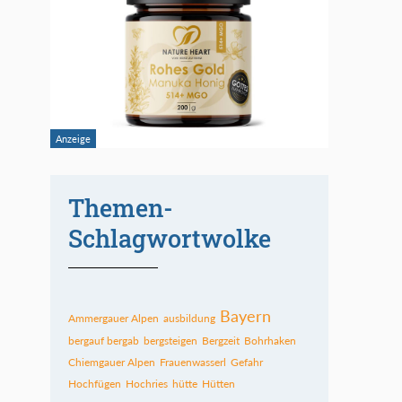
Themen-
Schlagwortwolke
Bayern
Ammergauer Alpen
ausbildung
bergauf bergab
bergsteigen
Bergzeit
Bohrhaken
Chiemgauer Alpen
Frauenwasserl
Gefahr
Hochfügen
Hochries
hütte
Hütten