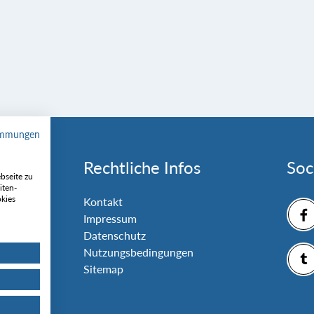
immungen
Rechtliche Infos
Soc
bseite zu
iten-
okies
nlage
Kontakt
Impressum
Datenschutz
Nutzungsbedingungen
Sitemap