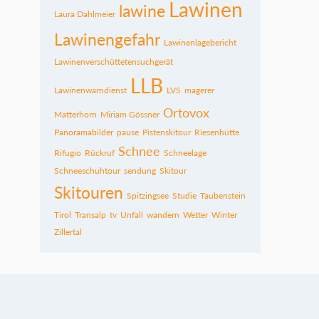
Lawinen
lawine
Laura Dahlmeier
Lawinengefahr
Lawinenlagebericht
Lawinenverschüttetensuchgerät
LLB
Lawinenwarndienst
LVS
magerer
Ortovox
Matterhorn
Miriam Gössner
Panoramabilder
pause
Pistenskitour
Riesenhütte
Schnee
Rifugio
Rückruf
Schneelage
Schneeschuhtour
sendung
Skitour
Skitouren
Spitzingsee
Studie
Taubenstein
Tirol
Transalp
tv
Unfall
wandern
Wetter
Winter
Zillertal