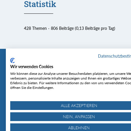
Statistik
428 Themen
806 Beiträge (0,13 Beiträge pro Tag)
Datenschutzbest
Wir verwenden Cookies
Tourentipp
Service
Wir können diese zur Analyse unserer Besucherdaten platzieren, um unsere We
verbessern, personalisierte Inhalte anzuzeigen und Ihnen ein großartiges Webse
Erlebnis zu bieten. Für weitere Informationen zu den von uns verwendeten Co
Über uns
Wetter & Lawine
öffnen Sie die Einstellungen.
Touren
Bergjournal
Hütten
Gipfelkonferenz
MyTourentipp
ALLE AKZEPTIEREN
NEIN, ANPASSEN
ABLEHNEN