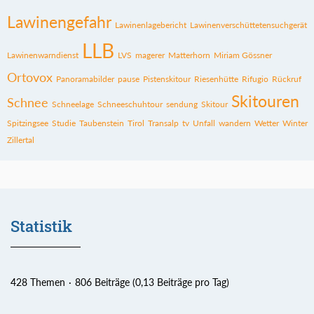
Lawinengefahr
Lawinenlagebericht
Lawinenverschüttetensuchgerät
LLB
Lawinenwarndienst
LVS
magerer
Matterhorn
Miriam Gössner
Ortovox
Panoramabilder
pause
Pistenskitour
Riesenhütte
Rifugio
Rückruf
Skitouren
Schnee
Schneelage
Schneeschuhtour
sendung
Skitour
Spitzingsee
Studie
Taubenstein
Tirol
Transalp
tv
Unfall
wandern
Wetter
Winter
Zillertal
Statistik
428 Themen
806 Beiträge (0,13 Beiträge pro Tag)