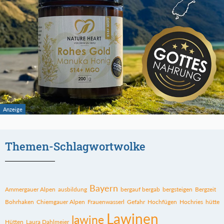
Themen-Schlagwortwolke
Bayern
Ammergauer Alpen
ausbildung
bergauf bergab
bergsteigen
Bergzeit
Bohrhaken
Chiemgauer Alpen
Frauenwasserl
Gefahr
Hochfügen
Hochries
hütte
Lawinen
lawine
Hütten
Laura Dahlmeier