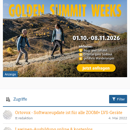
Zugriffe
Filter
Ortovox - Softwareupdate ist für alle ZOOM+ LVS-Geräte
tt redaktion
4. Mai 2022
Lawinen-Ausbildung online & kostenlos