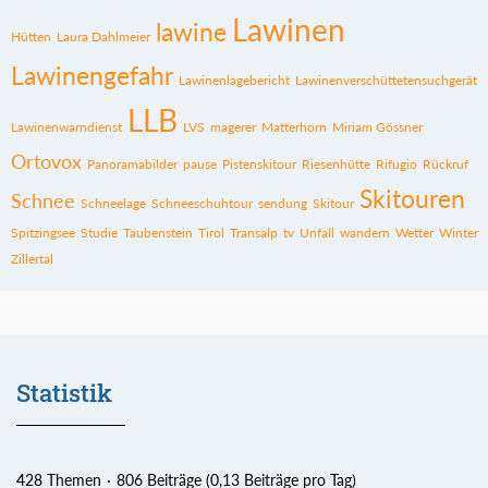
Lawinen
lawine
Hütten
Laura Dahlmeier
Lawinengefahr
Lawinenlagebericht
Lawinenverschüttetensuchgerät
LLB
Lawinenwarndienst
LVS
magerer
Matterhorn
Miriam Gössner
Ortovox
Panoramabilder
pause
Pistenskitour
Riesenhütte
Rifugio
Rückruf
Skitouren
Schnee
Schneelage
Schneeschuhtour
sendung
Skitour
Spitzingsee
Studie
Taubenstein
Tirol
Transalp
tv
Unfall
wandern
Wetter
Winter
Zillertal
Statistik
428 Themen
806 Beiträge (0,13 Beiträge pro Tag)