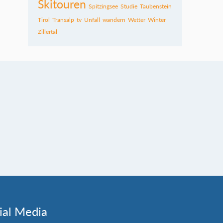
Skitouren
Spitzingsee
Studie
Taubenstein
Tirol
Transalp
tv
Unfall
wandern
Wetter
Winter
Zillertal
ial Media