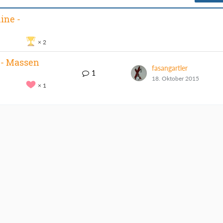
ine -
2
 - Massen
fasangartler
1
18. Oktober 2015
1