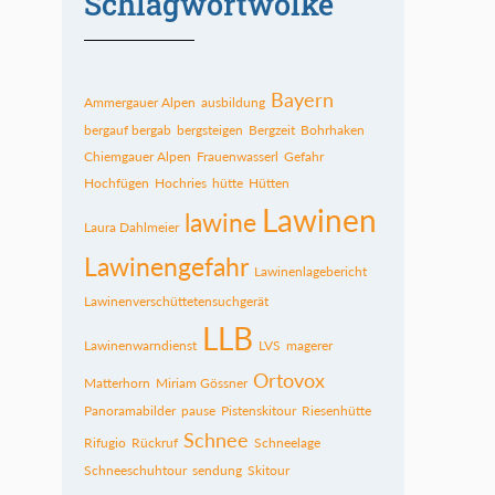
Schlagwortwolke
Bayern
Ammergauer Alpen
ausbildung
bergauf bergab
bergsteigen
Bergzeit
Bohrhaken
Chiemgauer Alpen
Frauenwasserl
Gefahr
Hochfügen
Hochries
hütte
Hütten
Lawinen
lawine
Laura Dahlmeier
Lawinengefahr
Lawinenlagebericht
Lawinenverschüttetensuchgerät
LLB
Lawinenwarndienst
LVS
magerer
Ortovox
Matterhorn
Miriam Gössner
Panoramabilder
pause
Pistenskitour
Riesenhütte
Schnee
Rifugio
Rückruf
Schneelage
Schneeschuhtour
sendung
Skitour