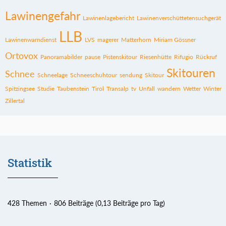
Lawinengefahr
Lawinenlagebericht
Lawinenverschüttetensuchgerät
LLB
Lawinenwarndienst
LVS
magerer
Matterhorn
Miriam Gössner
Ortovox
Panoramabilder
pause
Pistenskitour
Riesenhütte
Rifugio
Rückruf
Skitouren
Schnee
Schneelage
Schneeschuhtour
sendung
Skitour
Spitzingsee
Studie
Taubenstein
Tirol
Transalp
tv
Unfall
wandern
Wetter
Winter
Zillertal
Statistik
428 Themen
806 Beiträge (0,13 Beiträge pro Tag)