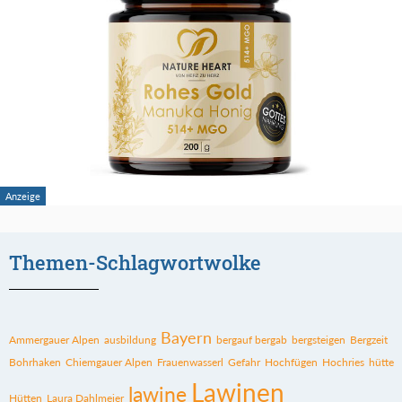
Themen-Schlagwortwolke
Bayern
Ammergauer Alpen
ausbildung
bergauf bergab
bergsteigen
Bergzeit
Bohrhaken
Chiemgauer Alpen
Frauenwasserl
Gefahr
Hochfügen
Hochries
hütte
Lawinen
lawine
Hütten
Laura Dahlmeier