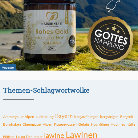
Themen-Schlagwortwolke
Bayern
Ammergauer Alpen
ausbildung
bergauf bergab
bergsteigen
Bergzeit
Bohrhaken
Chiemgauer Alpen
Frauenwasserl
Gefahr
Hochfügen
Hochries
hütte
Lawinen
lawine
Hütten
Laura Dahlmeier