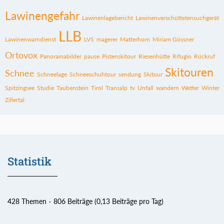
Lawinengefahr
Lawinenlagebericht
Lawinenverschüttetensuchgerät
LLB
Lawinenwarndienst
LVS
magerer
Matterhorn
Miriam Gössner
Ortovox
Panoramabilder
pause
Pistenskitour
Riesenhütte
Rifugio
Rückruf
Skitouren
Schnee
Schneelage
Schneeschuhtour
sendung
Skitour
Spitzingsee
Studie
Taubenstein
Tirol
Transalp
tv
Unfall
wandern
Wetter
Winter
Zillertal
Statistik
428 Themen
806 Beiträge (0,13 Beiträge pro Tag)