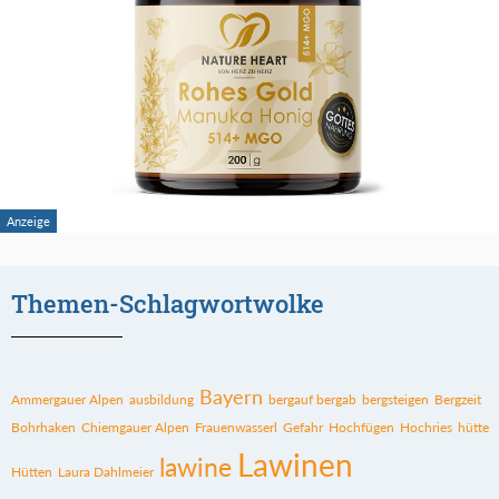
Themen-Schlagwortwolke
Bayern
Ammergauer Alpen
ausbildung
bergauf bergab
bergsteigen
Bergzeit
Bohrhaken
Chiemgauer Alpen
Frauenwasserl
Gefahr
Hochfügen
Hochries
hütte
Lawinen
lawine
Hütten
Laura Dahlmeier