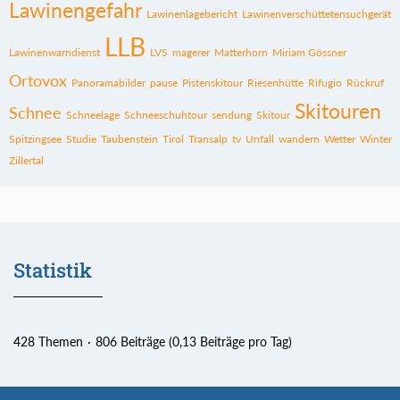
Lawinengefahr
Lawinenlagebericht
Lawinenverschüttetensuchgerät
LLB
Lawinenwarndienst
LVS
magerer
Matterhorn
Miriam Gössner
Ortovox
Panoramabilder
pause
Pistenskitour
Riesenhütte
Rifugio
Rückruf
Skitouren
Schnee
Schneelage
Schneeschuhtour
sendung
Skitour
Spitzingsee
Studie
Taubenstein
Tirol
Transalp
tv
Unfall
wandern
Wetter
Winter
Zillertal
Statistik
428 Themen
806 Beiträge (0,13 Beiträge pro Tag)