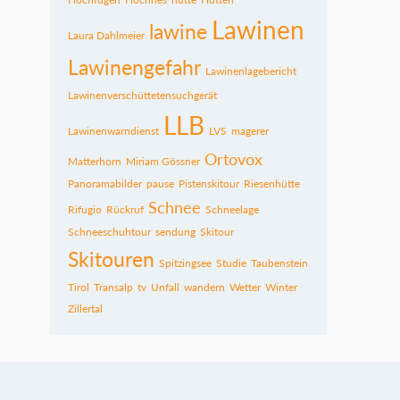
Lawinen
lawine
Laura Dahlmeier
Lawinengefahr
Lawinenlagebericht
Lawinenverschüttetensuchgerät
LLB
Lawinenwarndienst
LVS
magerer
Ortovox
Matterhorn
Miriam Gössner
Panoramabilder
pause
Pistenskitour
Riesenhütte
Schnee
Rifugio
Rückruf
Schneelage
Schneeschuhtour
sendung
Skitour
Skitouren
Spitzingsee
Studie
Taubenstein
Tirol
Transalp
tv
Unfall
wandern
Wetter
Winter
Zillertal