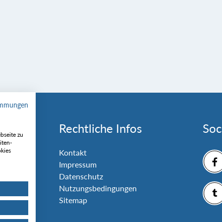
immungen
Rechtliche Infos
Soc
bseite zu
iten-
okies
nlage
Kontakt
Impressum
Datenschutz
Nutzungsbedingungen
Sitemap