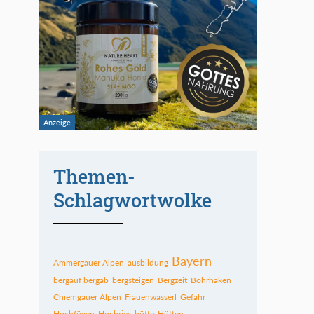
Themen-
Schlagwortwolke
Bayern
Ammergauer Alpen
ausbildung
bergauf bergab
bergsteigen
Bergzeit
Bohrhaken
Chiemgauer Alpen
Frauenwasserl
Gefahr
Hochfügen
Hochries
hütte
Hütten