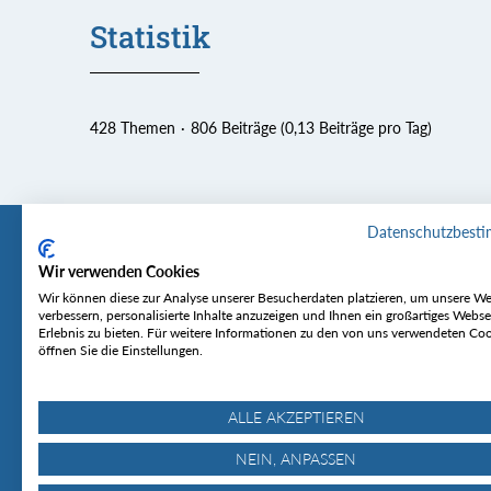
Statistik
428 Themen
806 Beiträge (0,13 Beiträge pro Tag)
Datenschutzbest
Wir verwenden Cookies
Tourentipp
Service
Wir können diese zur Analyse unserer Besucherdaten platzieren, um unsere We
verbessern, personalisierte Inhalte anzuzeigen und Ihnen ein großartiges Webse
Erlebnis zu bieten. Für weitere Informationen zu den von uns verwendeten Co
Über uns
Wetter & Lawine
öffnen Sie die Einstellungen.
Touren
Bergjournal
Hütten
Gipfelkonferenz
MyTourentipp
ALLE AKZEPTIEREN
NEIN, ANPASSEN