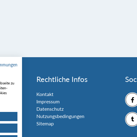
immungen
Rechtliche Infos
Soc
bseite zu
iten-
okies
nlage
Kontakt
Impressum
Datenschutz
Nutzungsbedingungen
Sitemap