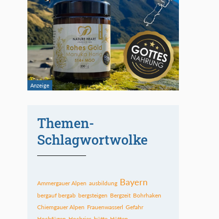
Themen-
Schlagwortwolke
Bayern
Ammergauer Alpen
ausbildung
bergauf bergab
bergsteigen
Bergzeit
Bohrhaken
Chiemgauer Alpen
Frauenwasserl
Gefahr
Hochfügen
Hochries
hütte
Hütten