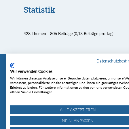
Statistik
428 Themen
806 Beiträge (0,13 Beiträge pro Tag)
Datenschutzbest
Wir verwenden Cookies
Tourentipp
Service
Wir können diese zur Analyse unserer Besucherdaten platzieren, um unsere We
verbessern, personalisierte Inhalte anzuzeigen und Ihnen ein großartiges Webse
Erlebnis zu bieten. Für weitere Informationen zu den von uns verwendeten Co
Über uns
Wetter & Lawine
öffnen Sie die Einstellungen.
Touren
Bergjournal
Hütten
Gipfelkonferenz
MyTourentipp
ALLE AKZEPTIEREN
NEIN, ANPASSEN