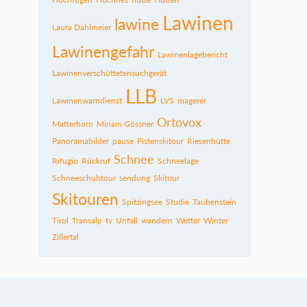
Lawinen
lawine
Laura Dahlmeier
Lawinengefahr
Lawinenlagebericht
Lawinenverschüttetensuchgerät
LLB
Lawinenwarndienst
LVS
magerer
Ortovox
Matterhorn
Miriam Gössner
Panoramabilder
pause
Pistenskitour
Riesenhütte
Schnee
Rifugio
Rückruf
Schneelage
Schneeschuhtour
sendung
Skitour
Skitouren
Spitzingsee
Studie
Taubenstein
Tirol
Transalp
tv
Unfall
wandern
Wetter
Winter
Zillertal