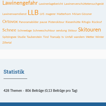
Lawinengefahr
Lawinenlagebericht
Lawinenverschüttetensuchgerät
LLB
Lawinenwarndienst
LVS
magerer
Matterhorn
Miriam Gössner
Ortovox
Panoramabilder
pause
Pistenskitour
Riesenhütte
Rifugio
Rückruf
Skitouren
Schnee
Schneelage
Schneeschuhtour
sendung
Skitour
Spitzingsee
Studie
Taubenstein
Tirol
Transalp
tv
Unfall
wandern
Wetter
Winter
Zillertal
Statistik
428 Themen
806 Beiträge (0,13 Beiträge pro Tag)