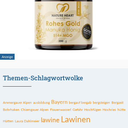
Themen-Schlagwortwolke
Bayern
Ammergauer Alpen
ausbildung
bergauf bergab
bergsteigen
Bergzeit
Bohrhaken
Chiemgauer Alpen
Frauenwasserl
Gefahr
Hochfügen
Hochries
hütte
Lawinen
lawine
Hütten
Laura Dahlmeier