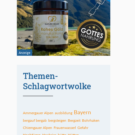
Themen-
Schlagwortwolke
Bayern
Ammergauer Alpen
ausbildung
bergauf bergab
bergsteigen
Bergzeit
Bohrhaken
Chiemgauer Alpen
Frauenwasserl
Gefahr
Hochfügen
Hochries
hütte
Hütten