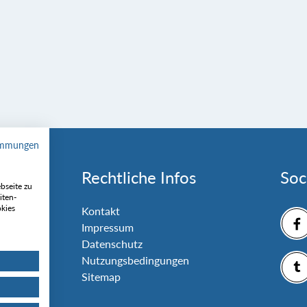
immungen
Rechtliche Infos
Soc
bseite zu
iten-
okies
nlage
Kontakt
Impressum
Datenschutz
Nutzungsbedingungen
Sitemap