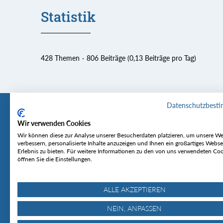
Statistik
428 Themen
806 Beiträge (0,13 Beiträge pro Tag)
Datenschutzbest
Wir verwenden Cookies
Tourentipp
Service
Wir können diese zur Analyse unserer Besucherdaten platzieren, um unsere We
verbessern, personalisierte Inhalte anzuzeigen und Ihnen ein großartiges Webse
Erlebnis zu bieten. Für weitere Informationen zu den von uns verwendeten Co
Über uns
Wetter & Lawine
öffnen Sie die Einstellungen.
Touren
Bergjournal
Hütten
Gipfelkonferenz
MyTourentipp
ALLE AKZEPTIEREN
NEIN, ANPASSEN