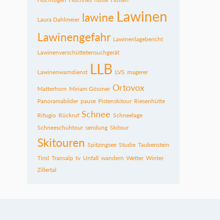
Lawinen
lawine
Laura Dahlmeier
Lawinengefahr
Lawinenlagebericht
Lawinenverschüttetensuchgerät
LLB
Lawinenwarndienst
LVS
magerer
Ortovox
Matterhorn
Miriam Gössner
Panoramabilder
pause
Pistenskitour
Riesenhütte
Schnee
Rifugio
Rückruf
Schneelage
Schneeschuhtour
sendung
Skitour
Skitouren
Spitzingsee
Studie
Taubenstein
Tirol
Transalp
tv
Unfall
wandern
Wetter
Winter
Zillertal