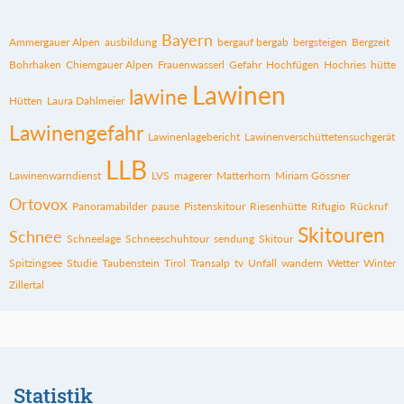
Bayern
Ammergauer Alpen
ausbildung
bergauf bergab
bergsteigen
Bergzeit
Bohrhaken
Chiemgauer Alpen
Frauenwasserl
Gefahr
Hochfügen
Hochries
hütte
Lawinen
lawine
Hütten
Laura Dahlmeier
Lawinengefahr
Lawinenlagebericht
Lawinenverschüttetensuchgerät
LLB
Lawinenwarndienst
LVS
magerer
Matterhorn
Miriam Gössner
Ortovox
Panoramabilder
pause
Pistenskitour
Riesenhütte
Rifugio
Rückruf
Skitouren
Schnee
Schneelage
Schneeschuhtour
sendung
Skitour
Spitzingsee
Studie
Taubenstein
Tirol
Transalp
tv
Unfall
wandern
Wetter
Winter
Zillertal
Statistik