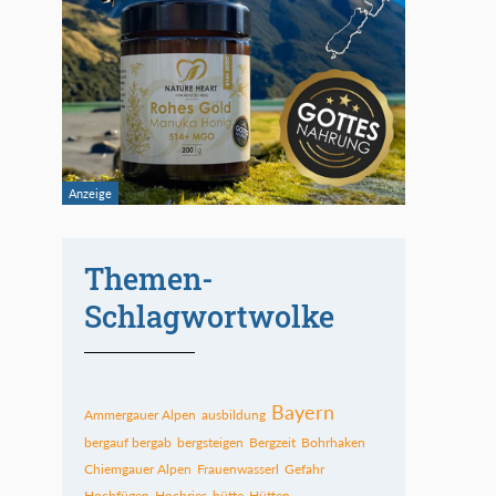
Themen-
Schlagwortwolke
Bayern
Ammergauer Alpen
ausbildung
bergauf bergab
bergsteigen
Bergzeit
Bohrhaken
Chiemgauer Alpen
Frauenwasserl
Gefahr
Hochfügen
Hochries
hütte
Hütten