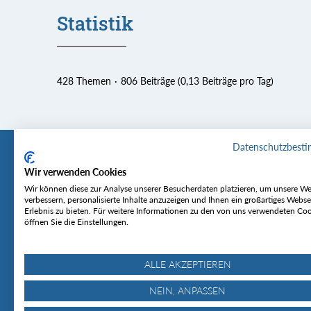
Statistik
428 Themen
806 Beiträge (0,13 Beiträge pro Tag)
Datenschutzbest
Wir verwenden Cookies
Tourentipp
Service
Wir können diese zur Analyse unserer Besucherdaten platzieren, um unsere We
verbessern, personalisierte Inhalte anzuzeigen und Ihnen ein großartiges Webse
Erlebnis zu bieten. Für weitere Informationen zu den von uns verwendeten Co
Über uns
Wetter & Lawine
öffnen Sie die Einstellungen.
Touren
Bergjournal
Hütten
Gipfelkonferenz
MyTourentipp
ALLE AKZEPTIEREN
NEIN, ANPASSEN