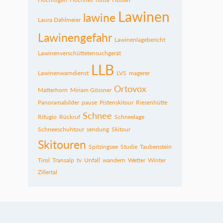
Lawinen
lawine
Laura Dahlmeier
Lawinengefahr
Lawinenlagebericht
Lawinenverschüttetensuchgerät
LLB
Lawinenwarndienst
LVS
magerer
Ortovox
Matterhorn
Miriam Gössner
Panoramabilder
pause
Pistenskitour
Riesenhütte
Schnee
Rifugio
Rückruf
Schneelage
Schneeschuhtour
sendung
Skitour
Skitouren
Spitzingsee
Studie
Taubenstein
Tirol
Transalp
tv
Unfall
wandern
Wetter
Winter
Zillertal