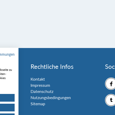
immungen
Rechtliche Infos
Soc
bseite zu
iten-
okies
nlage
Kontakt
Impressum
Datenschutz
Nutzungsbedingungen
Sitemap