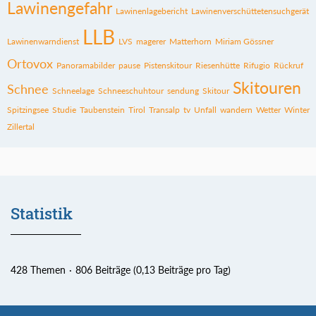
Lawinengefahr
Lawinenlagebericht
Lawinenverschüttetensuchgerät
LLB
Lawinenwarndienst
LVS
magerer
Matterhorn
Miriam Gössner
Ortovox
Panoramabilder
pause
Pistenskitour
Riesenhütte
Rifugio
Rückruf
Skitouren
Schnee
Schneelage
Schneeschuhtour
sendung
Skitour
Spitzingsee
Studie
Taubenstein
Tirol
Transalp
tv
Unfall
wandern
Wetter
Winter
Zillertal
Statistik
428 Themen
806 Beiträge (0,13 Beiträge pro Tag)