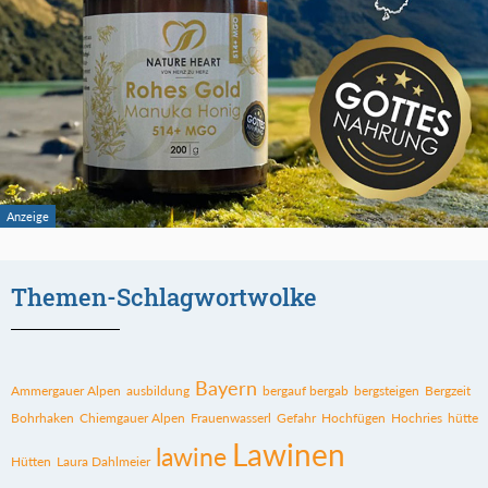
Themen-Schlagwortwolke
Bayern
Ammergauer Alpen
ausbildung
bergauf bergab
bergsteigen
Bergzeit
Bohrhaken
Chiemgauer Alpen
Frauenwasserl
Gefahr
Hochfügen
Hochries
hütte
Lawinen
lawine
Hütten
Laura Dahlmeier