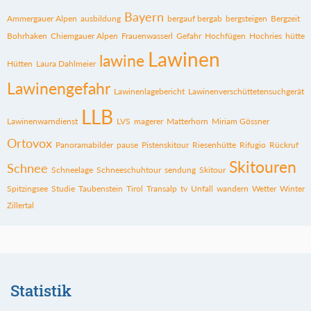
Bayern
Ammergauer Alpen
ausbildung
bergauf bergab
bergsteigen
Bergzeit
Bohrhaken
Chiemgauer Alpen
Frauenwasserl
Gefahr
Hochfügen
Hochries
hütte
Lawinen
lawine
Hütten
Laura Dahlmeier
Lawinengefahr
Lawinenlagebericht
Lawinenverschüttetensuchgerät
LLB
Lawinenwarndienst
LVS
magerer
Matterhorn
Miriam Gössner
Ortovox
Panoramabilder
pause
Pistenskitour
Riesenhütte
Rifugio
Rückruf
Skitouren
Schnee
Schneelage
Schneeschuhtour
sendung
Skitour
Spitzingsee
Studie
Taubenstein
Tirol
Transalp
tv
Unfall
wandern
Wetter
Winter
Zillertal
Statistik