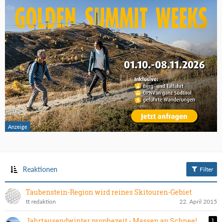
Reaktionen
Filter
Taubenstein-Region wird reines Skitouren-Gebiet
tt redaktion
22. April 2015
Jahrtausendwinter prophezeit - Massen an Schnee!
1