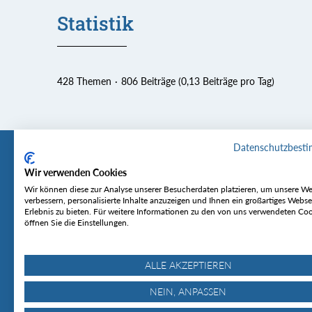
Statistik
428 Themen
806 Beiträge (0,13 Beiträge pro Tag)
Datenschutzbest
Wir verwenden Cookies
Tourentipp
Service
Wir können diese zur Analyse unserer Besucherdaten platzieren, um unsere We
verbessern, personalisierte Inhalte anzuzeigen und Ihnen ein großartiges Webse
Erlebnis zu bieten. Für weitere Informationen zu den von uns verwendeten Co
Über uns
Wetter & Lawine
öffnen Sie die Einstellungen.
Touren
Bergjournal
Hütten
Gipfelkonferenz
MyTourentipp
ALLE AKZEPTIEREN
NEIN, ANPASSEN