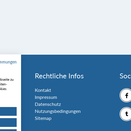
immungen
Rechtliche Infos
Soc
bseite zu
iten-
okies
nlage
Kontakt
Impressum
Datenschutz
Nutzungsbedingungen
Sitemap