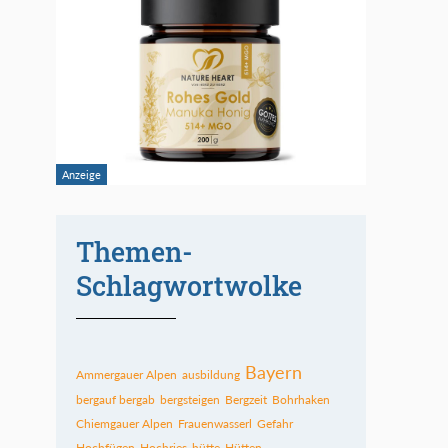
Themen-
Schlagwortwolke
Bayern
Ammergauer Alpen
ausbildung
bergauf bergab
bergsteigen
Bergzeit
Bohrhaken
Chiemgauer Alpen
Frauenwasserl
Gefahr
Hochfügen
Hochries
hütte
Hütten