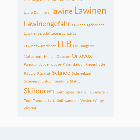
Lawinen
lawine
Laura Dahlmeier
Lawinengefahr
Lawinenlagebericht
Lawinenverschüttetensuchgerät
LLB
Lawinenwarndienst
LVS
magerer
Ortovox
Matterhorn
Miriam Gössner
Panoramabilder
pause
Pistenskitour
Riesenhütte
Schnee
Rifugio
Rückruf
Schneelage
Schneeschuhtour
sendung
Skitour
Skitouren
Spitzingsee
Studie
Taubenstein
Tirol
Transalp
tv
Unfall
wandern
Wetter
Winter
Zillertal