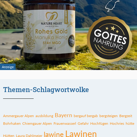
Themen-Schlagwortwolke
Bayern
Ammergauer Alpen
ausbildung
bergauf bergab
bergsteigen
Bergzeit
Bohrhaken
Chiemgauer Alpen
Frauenwasserl
Gefahr
Hochfügen
Hochries
hütte
Lawinen
lawine
Hütten
Laura Dahlmeier