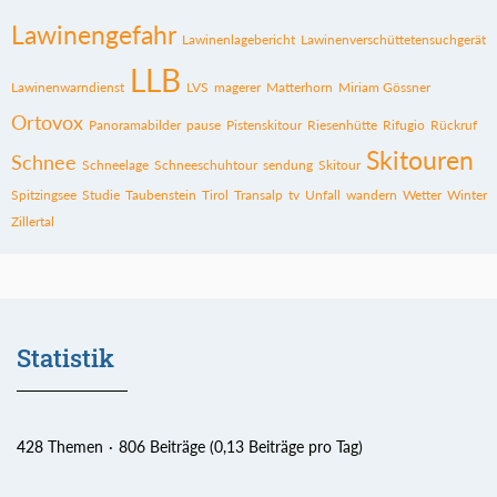
Lawinengefahr
Lawinenlagebericht
Lawinenverschüttetensuchgerät
LLB
Lawinenwarndienst
LVS
magerer
Matterhorn
Miriam Gössner
Ortovox
Panoramabilder
pause
Pistenskitour
Riesenhütte
Rifugio
Rückruf
Skitouren
Schnee
Schneelage
Schneeschuhtour
sendung
Skitour
Spitzingsee
Studie
Taubenstein
Tirol
Transalp
tv
Unfall
wandern
Wetter
Winter
Zillertal
Statistik
428 Themen
806 Beiträge (0,13 Beiträge pro Tag)