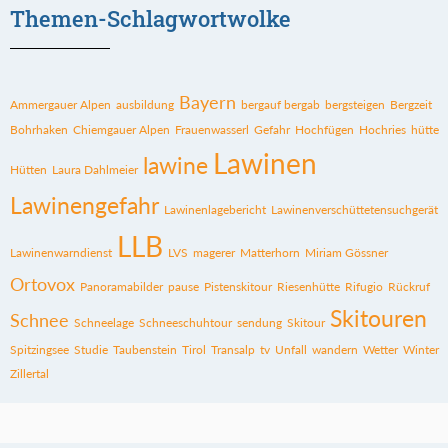
Themen-Schlagwortwolke
Bayern
Ammergauer Alpen
ausbildung
bergauf bergab
bergsteigen
Bergzeit
Bohrhaken
Chiemgauer Alpen
Frauenwasserl
Gefahr
Hochfügen
Hochries
hütte
Lawinen
lawine
Hütten
Laura Dahlmeier
Lawinengefahr
Lawinenlagebericht
Lawinenverschüttetensuchgerät
LLB
Lawinenwarndienst
LVS
magerer
Matterhorn
Miriam Gössner
Ortovox
Panoramabilder
pause
Pistenskitour
Riesenhütte
Rifugio
Rückruf
Skitouren
Schnee
Schneelage
Schneeschuhtour
sendung
Skitour
Spitzingsee
Studie
Taubenstein
Tirol
Transalp
tv
Unfall
wandern
Wetter
Winter
Zillertal