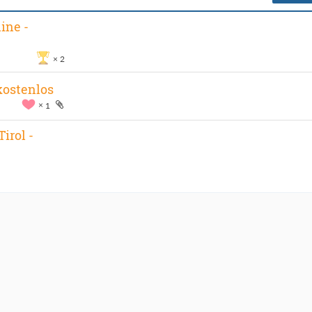
ine -
2
kostenlos
1
irol -