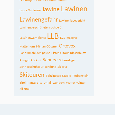
Lawinen
lawine
Laura Dahlmeier
Lawinengefahr
Lawinenlagebericht
Lawinenverschüttetensuchgerät
LLB
Lawinenwarndienst
LVS
magerer
Ortovox
Matterhorn
Miriam Gössner
Panoramabilder
pause
Pistenskitour
Riesenhütte
Schnee
Rifugio
Rückruf
Schneelage
Schneeschuhtour
sendung
Skitour
Skitouren
Spitzingsee
Studie
Taubenstein
Tirol
Transalp
tv
Unfall
wandern
Wetter
Winter
Zillertal