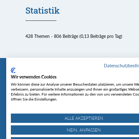
Statistik
428 Themen
806 Beiträge (0,13 Beiträge pro Tag)
Datenschutzbest
Wir verwenden Cookies
Tourentipp
Service
Wir können diese zur Analyse unserer Besucherdaten platzieren, um unsere We
verbessern, personalisierte Inhalte anzuzeigen und Ihnen ein großartiges Webse
Erlebnis zu bieten. Für weitere Informationen zu den von uns verwendeten Co
Über uns
Wetter & Lawine
öffnen Sie die Einstellungen.
Touren
Bergjournal
Hütten
Gipfelkonferenz
MyTourentipp
ALLE AKZEPTIEREN
NEIN, ANPASSEN