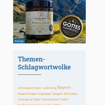
Themen-
Schlagwortwolke
Bayern
Ammergauer Alpen
ausbildung
bergauf bergab
bergsteigen
Bergzeit
Bohrhaken
Chiemgauer Alpen
Frauenwasserl
Gefahr
Hochfügen
Hochries
hütte
Hütten