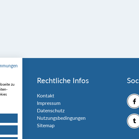
immungen
Rechtliche Infos
Soc
bseite zu
iten-
okies
nlage
Kontakt
Impressum
Datenschutz
Nutzungsbedingungen
Sitemap