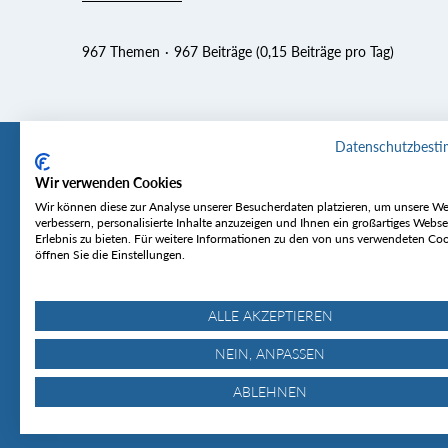
967 Themen
967 Beiträge (0,15 Beiträge pro Tag)
Datenschutzbest
Wir verwenden Cookies
Tourentipp
Service
Wir können diese zur Analyse unserer Besucherdaten platzieren, um unsere We
verbessern, personalisierte Inhalte anzuzeigen und Ihnen ein großartiges Webse
Erlebnis zu bieten. Für weitere Informationen zu den von uns verwendeten Co
Über uns
Wetter & Lawine
öffnen Sie die Einstellungen.
Touren
Bergjournal
Hütten
Gipfelkonferenz
MyTourentipp
ALLE AKZEPTIEREN
NEIN, ANPASSEN
ABLEHNEN
© Tourentipp.com 2025