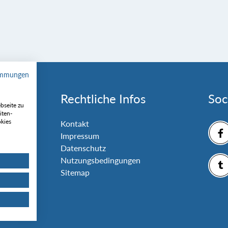
immungen
Rechtliche Infos
Soc
bseite zu
iten-
okies
nlage
Kontakt
Impressum
Datenschutz
Nutzungsbedingungen
Sitemap