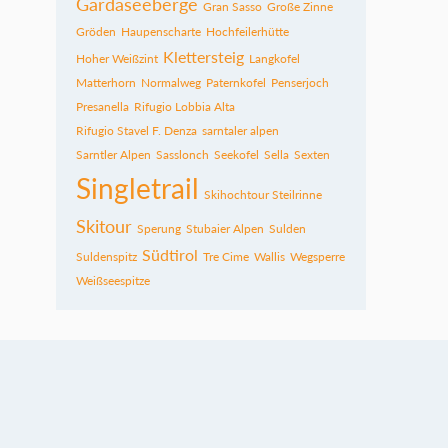
Gardaseeberge
Gran Sasso
Große Zinne
Gröden
Haupenscharte
Hochfeilerhütte
Klettersteig
Hoher Weißzint
Langkofel
Matterhorn
Normalweg
Paternkofel
Penserjoch
Presanella
Rifugio Lobbia Alta
Rifugio Stavel F. Denza
sarntaler alpen
Sarntler Alpen
Sasslonch
Seekofel
Sella
Sexten
Singletrail
Skihochtour Steilrinne
Skitour
Sperung
Stubaier Alpen
Sulden
Südtirol
Suldenspitz
Tre Cime
Wallis
Wegsperre
Weißseespitze