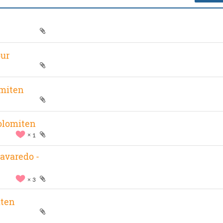
our
omiten
Dolomiten
1
avaredo -
3
iten