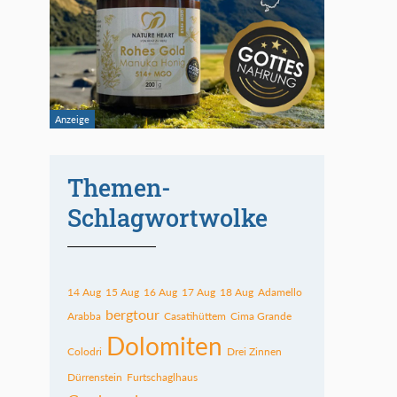
Themen-
Schlagwortwolke
14 Aug
15 Aug
16 Aug
17 Aug
18 Aug
Adamello
bergtour
Arabba
Casatihüttem
Cima Grande
Dolomiten
Colodri
Drei Zinnen
Dürrenstein
Furtschaglhaus