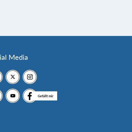
ial Media
Gefällt mir