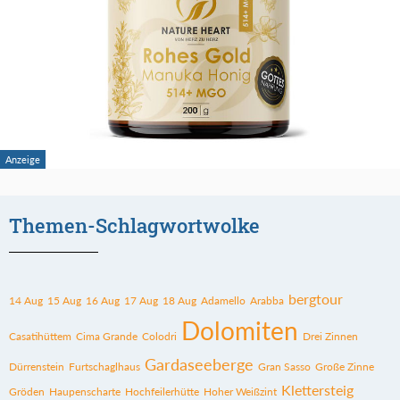
Themen-Schlagwortwolke
bergtour
14 Aug
15 Aug
16 Aug
17 Aug
18 Aug
Adamello
Arabba
Dolomiten
Casatihüttem
Cima Grande
Colodri
Drei Zinnen
Gardaseeberge
Dürrenstein
Furtschaglhaus
Gran Sasso
Große Zinne
Klettersteig
Gröden
Haupenscharte
Hochfeilerhütte
Hoher Weißzint