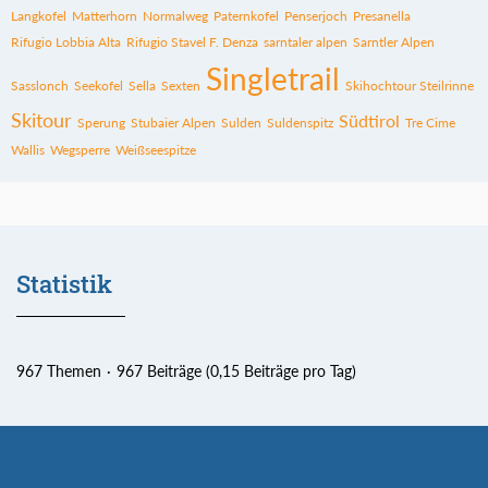
Langkofel
Matterhorn
Normalweg
Paternkofel
Penserjoch
Presanella
Rifugio Lobbia Alta
Rifugio Stavel F. Denza
sarntaler alpen
Sarntler Alpen
Singletrail
Sasslonch
Seekofel
Sella
Sexten
Skihochtour Steilrinne
Skitour
Südtirol
Sperung
Stubaier Alpen
Sulden
Suldenspitz
Tre Cime
Wallis
Wegsperre
Weißseespitze
Statistik
967 Themen
967 Beiträge (0,15 Beiträge pro Tag)