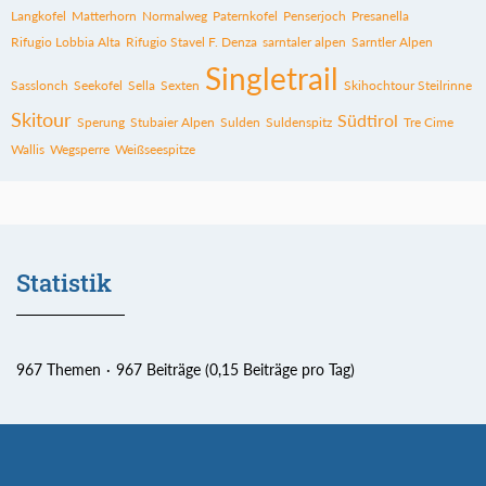
Langkofel
Matterhorn
Normalweg
Paternkofel
Penserjoch
Presanella
Rifugio Lobbia Alta
Rifugio Stavel F. Denza
sarntaler alpen
Sarntler Alpen
Singletrail
Sasslonch
Seekofel
Sella
Sexten
Skihochtour Steilrinne
Skitour
Südtirol
Sperung
Stubaier Alpen
Sulden
Suldenspitz
Tre Cime
Wallis
Wegsperre
Weißseespitze
Statistik
967 Themen
967 Beiträge (0,15 Beiträge pro Tag)