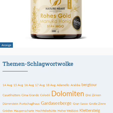
Themen-Schlagwortwolke
bergtour
14 Aug
15 Aug
16 Aug
17 Aug
18 Aug
Adamello
Arabba
Dolomiten
Casatihüttem
Cima Grande
Colodri
Drei Zinnen
Gardaseeberge
Dürrenstein
Furtschaglhaus
Gran Sasso
Große Zinne
Klettersteig
Gröden
Haupenscharte
Hochfeilerhütte
Hoher Weißzint