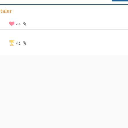
taler
4
2