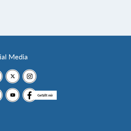
ial Media
Gefällt mir