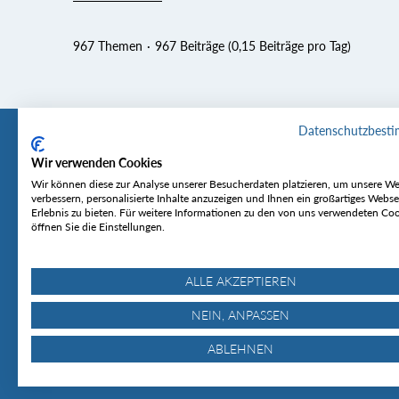
967 Themen
967 Beiträge (0,15 Beiträge pro Tag)
Datenschutzbest
Wir verwenden Cookies
Tourentipp
Service
Wir können diese zur Analyse unserer Besucherdaten platzieren, um unsere We
verbessern, personalisierte Inhalte anzuzeigen und Ihnen ein großartiges Webse
Erlebnis zu bieten. Für weitere Informationen zu den von uns verwendeten Co
Über uns
Wetter & Lawine
öffnen Sie die Einstellungen.
Touren
Bergjournal
Hütten
Gipfelkonferenz
MyTourentipp
ALLE AKZEPTIEREN
NEIN, ANPASSEN
ABLEHNEN
© Tourentipp.com 2025