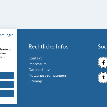
immungen
Rechtliche Infos
Soc
bseite zu
iten-
okies
nlage
Kontakt
Impressum
Datenschutz
Nutzungsbedingungen
Sitemap