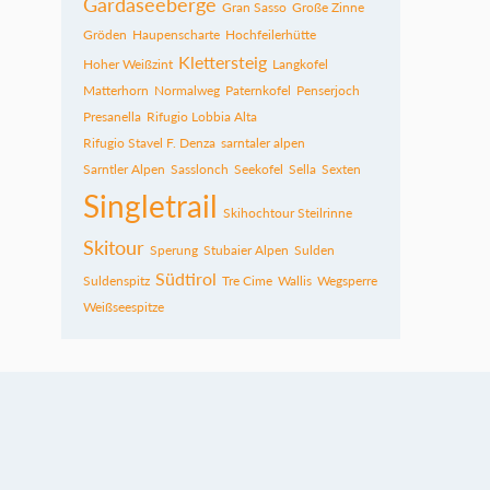
Gardaseeberge
Gran Sasso
Große Zinne
Gröden
Haupenscharte
Hochfeilerhütte
Klettersteig
Hoher Weißzint
Langkofel
Matterhorn
Normalweg
Paternkofel
Penserjoch
Presanella
Rifugio Lobbia Alta
Rifugio Stavel F. Denza
sarntaler alpen
Sarntler Alpen
Sasslonch
Seekofel
Sella
Sexten
Singletrail
Skihochtour Steilrinne
Skitour
Sperung
Stubaier Alpen
Sulden
Südtirol
Suldenspitz
Tre Cime
Wallis
Wegsperre
Weißseespitze