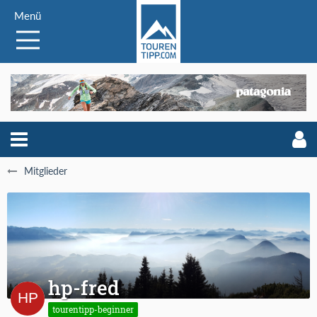
Menü
Mitglieder
hp-fred
tourentipp-beginner