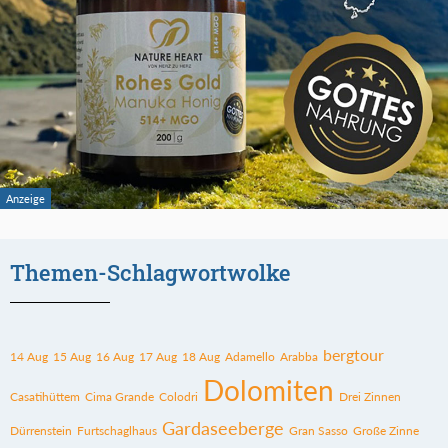
Themen-Schlagwortwolke
bergtour
14 Aug
15 Aug
16 Aug
17 Aug
18 Aug
Adamello
Arabba
Dolomiten
Casatihüttem
Cima Grande
Colodri
Drei Zinnen
Gardaseeberge
Dürrenstein
Furtschaglhaus
Gran Sasso
Große Zinne