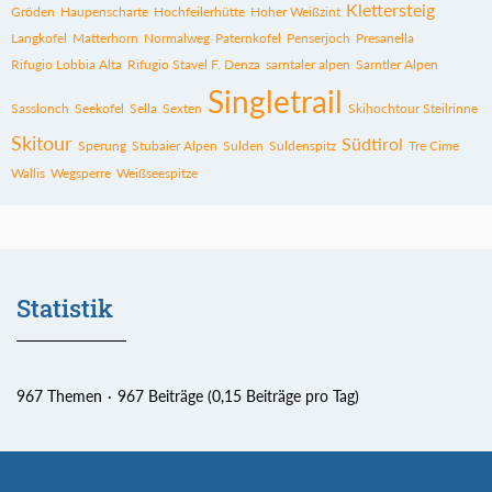
Klettersteig
Gröden
Haupenscharte
Hochfeilerhütte
Hoher Weißzint
Langkofel
Matterhorn
Normalweg
Paternkofel
Penserjoch
Presanella
Rifugio Lobbia Alta
Rifugio Stavel F. Denza
sarntaler alpen
Sarntler Alpen
Singletrail
Sasslonch
Seekofel
Sella
Sexten
Skihochtour Steilrinne
Skitour
Südtirol
Sperung
Stubaier Alpen
Sulden
Suldenspitz
Tre Cime
Wallis
Wegsperre
Weißseespitze
Statistik
967 Themen
967 Beiträge (0,15 Beiträge pro Tag)