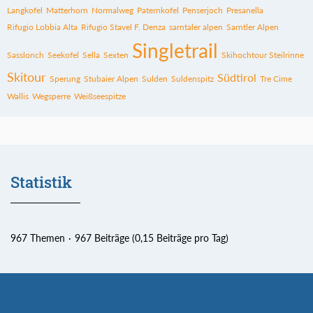
Langkofel
Matterhorn
Normalweg
Paternkofel
Penserjoch
Presanella
Rifugio Lobbia Alta
Rifugio Stavel F. Denza
sarntaler alpen
Sarntler Alpen
Singletrail
Sasslonch
Seekofel
Sella
Sexten
Skihochtour Steilrinne
Skitour
Südtirol
Sperung
Stubaier Alpen
Sulden
Suldenspitz
Tre Cime
Wallis
Wegsperre
Weißseespitze
Statistik
967 Themen
967 Beiträge (0,15 Beiträge pro Tag)