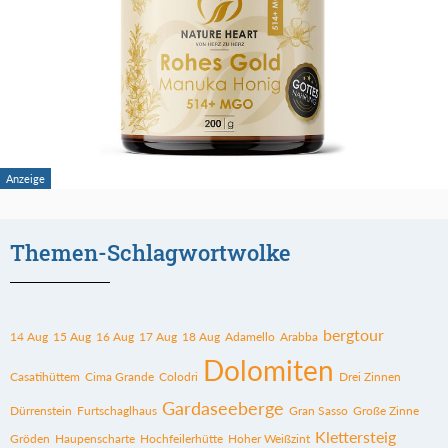
Themen-Schlagwortwolke
bergtour
14 Aug
15 Aug
16 Aug
17 Aug
18 Aug
Adamello
Arabba
Dolomiten
Casatihüttem
Cima Grande
Colodri
Drei Zinnen
Gardaseeberge
Dürrenstein
Furtschaglhaus
Gran Sasso
Große Zinne
Klettersteig
Gröden
Haupenscharte
Hochfeilerhütte
Hoher Weißzint