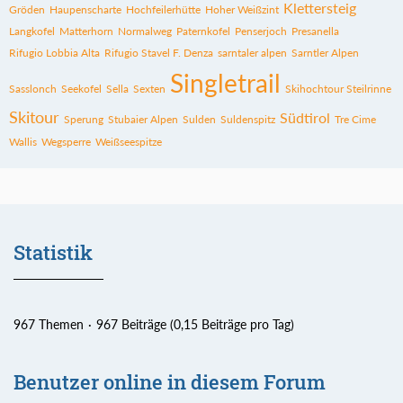
Klettersteig
Gröden
Haupenscharte
Hochfeilerhütte
Hoher Weißzint
Langkofel
Matterhorn
Normalweg
Paternkofel
Penserjoch
Presanella
Rifugio Lobbia Alta
Rifugio Stavel F. Denza
sarntaler alpen
Sarntler Alpen
Singletrail
Sasslonch
Seekofel
Sella
Sexten
Skihochtour Steilrinne
Skitour
Südtirol
Sperung
Stubaier Alpen
Sulden
Suldenspitz
Tre Cime
Wallis
Wegsperre
Weißseespitze
Statistik
967 Themen
967 Beiträge (0,15 Beiträge pro Tag)
Benutzer online in diesem Forum