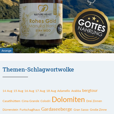
Themen-Schlagwortwolke
bergtour
14 Aug
15 Aug
16 Aug
17 Aug
18 Aug
Adamello
Arabba
Dolomiten
Casatihüttem
Cima Grande
Colodri
Drei Zinnen
Gardaseeberge
Dürrenstein
Furtschaglhaus
Gran Sasso
Große Zinne