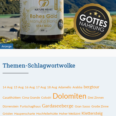
Themen-Schlagwortwolke
bergtour
14 Aug
15 Aug
16 Aug
17 Aug
18 Aug
Adamello
Arabba
Dolomiten
Casatihüttem
Cima Grande
Colodri
Drei Zinnen
Gardaseeberge
Dürrenstein
Furtschaglhaus
Gran Sasso
Große Zinne
Klettersteig
Gröden
Haupenscharte
Hochfeilerhütte
Hoher Weißzint