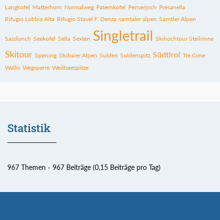
Langkofel
Matterhorn
Normalweg
Paternkofel
Penserjoch
Presanella
Rifugio Lobbia Alta
Rifugio Stavel F. Denza
sarntaler alpen
Sarntler Alpen
Singletrail
Sasslonch
Seekofel
Sella
Sexten
Skihochtour Steilrinne
Skitour
Südtirol
Sperung
Stubaier Alpen
Sulden
Suldenspitz
Tre Cime
Wallis
Wegsperre
Weißseespitze
Statistik
967 Themen
967 Beiträge (0,15 Beiträge pro Tag)