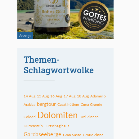
Themen-
Schlagwortwolke
14 Aug
15 Aug
16 Aug
17 Aug
18 Aug
Adamello
bergtour
Arabba
Casatihüttem
Cima Grande
Dolomiten
Colodri
Drei Zinnen
Dürrenstein
Furtschaglhaus
Gardaseeberge
Gran Sasso
Große Zinne