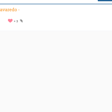
avaredo -
3