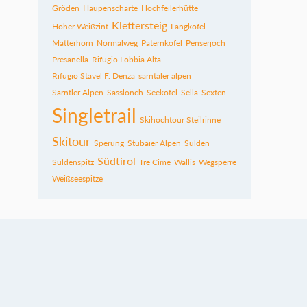
Gröden
Haupenscharte
Hochfeilerhütte
Klettersteig
Hoher Weißzint
Langkofel
Matterhorn
Normalweg
Paternkofel
Penserjoch
Presanella
Rifugio Lobbia Alta
Rifugio Stavel F. Denza
sarntaler alpen
Sarntler Alpen
Sasslonch
Seekofel
Sella
Sexten
Singletrail
Skihochtour Steilrinne
Skitour
Sperung
Stubaier Alpen
Sulden
Südtirol
Suldenspitz
Tre Cime
Wallis
Wegsperre
Weißseespitze