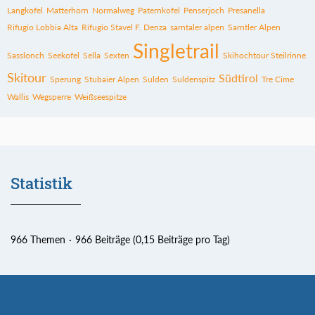
Langkofel
Matterhorn
Normalweg
Paternkofel
Penserjoch
Presanella
Rifugio Lobbia Alta
Rifugio Stavel F. Denza
sarntaler alpen
Sarntler Alpen
Singletrail
Sasslonch
Seekofel
Sella
Sexten
Skihochtour Steilrinne
Skitour
Südtirol
Sperung
Stubaier Alpen
Sulden
Suldenspitz
Tre Cime
Wallis
Wegsperre
Weißseespitze
Statistik
966 Themen
966 Beiträge (0,15 Beiträge pro Tag)