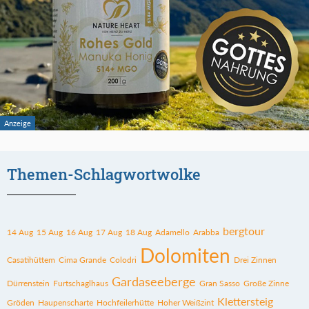
Themen-Schlagwortwolke
bergtour
14 Aug
15 Aug
16 Aug
17 Aug
18 Aug
Adamello
Arabba
Dolomiten
Casatihüttem
Cima Grande
Colodri
Drei Zinnen
Gardaseeberge
Dürrenstein
Furtschaglhaus
Gran Sasso
Große Zinne
Klettersteig
Gröden
Haupenscharte
Hochfeilerhütte
Hoher Weißzint