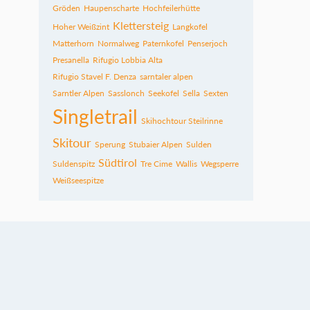
Gröden
Haupenscharte
Hochfeilerhütte
Klettersteig
Hoher Weißzint
Langkofel
Matterhorn
Normalweg
Paternkofel
Penserjoch
Presanella
Rifugio Lobbia Alta
Rifugio Stavel F. Denza
sarntaler alpen
Sarntler Alpen
Sasslonch
Seekofel
Sella
Sexten
Singletrail
Skihochtour Steilrinne
Skitour
Sperung
Stubaier Alpen
Sulden
Südtirol
Suldenspitz
Tre Cime
Wallis
Wegsperre
Weißseespitze