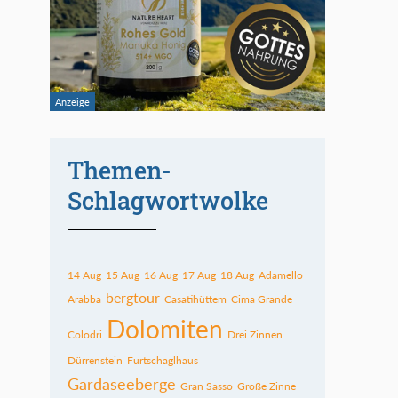
Themen-
Schlagwortwolke
14 Aug
15 Aug
16 Aug
17 Aug
18 Aug
Adamello
bergtour
Arabba
Casatihüttem
Cima Grande
Dolomiten
Colodri
Drei Zinnen
Dürrenstein
Furtschaglhaus
Gardaseeberge
Gran Sasso
Große Zinne