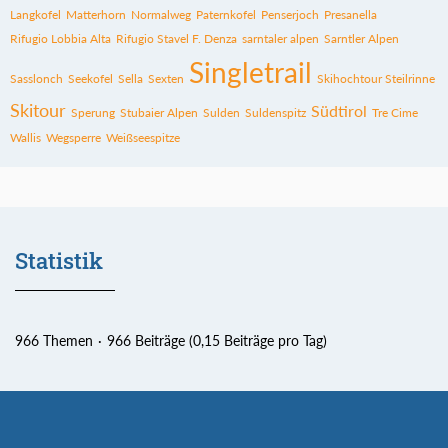
Langkofel
Matterhorn
Normalweg
Paternkofel
Penserjoch
Presanella
Rifugio Lobbia Alta
Rifugio Stavel F. Denza
sarntaler alpen
Sarntler Alpen
Singletrail
Sasslonch
Seekofel
Sella
Sexten
Skihochtour Steilrinne
Skitour
Südtirol
Sperung
Stubaier Alpen
Sulden
Suldenspitz
Tre Cime
Wallis
Wegsperre
Weißseespitze
Statistik
966 Themen
966 Beiträge (0,15 Beiträge pro Tag)