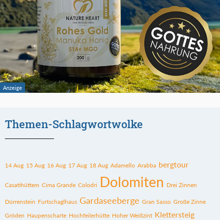
Themen-Schlagwortwolke
bergtour
14 Aug
15 Aug
16 Aug
17 Aug
18 Aug
Adamello
Arabba
Dolomiten
Casatihüttem
Cima Grande
Colodri
Drei Zinnen
Gardaseeberge
Dürrenstein
Furtschaglhaus
Gran Sasso
Große Zinne
Klettersteig
Gröden
Haupenscharte
Hochfeilerhütte
Hoher Weißzint