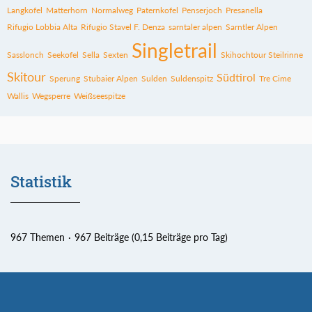
Langkofel
Matterhorn
Normalweg
Paternkofel
Penserjoch
Presanella
Rifugio Lobbia Alta
Rifugio Stavel F. Denza
sarntaler alpen
Sarntler Alpen
Singletrail
Sasslonch
Seekofel
Sella
Sexten
Skihochtour Steilrinne
Skitour
Südtirol
Sperung
Stubaier Alpen
Sulden
Suldenspitz
Tre Cime
Wallis
Wegsperre
Weißseespitze
Statistik
967 Themen
967 Beiträge (0,15 Beiträge pro Tag)