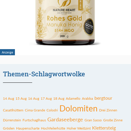
Themen-Schlagwortwolke
bergtour
14 Aug
15 Aug
16 Aug
17 Aug
18 Aug
Adamello
Arabba
Dolomiten
Casatihüttem
Cima Grande
Colodri
Drei Zinnen
Gardaseeberge
Dürrenstein
Furtschaglhaus
Gran Sasso
Große Zinne
Klettersteig
Gröden
Haupenscharte
Hochfeilerhütte
Hoher Weißzint